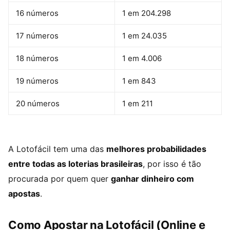
16 números
1 em 204.298
17 números
1 em 24.035
18 números
1 em 4.006
19 números
1 em 843
20 números
1 em 211
A Lotofácil tem uma das
melhores probabilidades
entre todas as loterias brasileiras
, por isso é tão
procurada por quem quer
ganhar dinheiro com
apostas
.
Como Apostar na Lotofácil (Online e