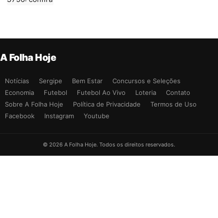
A Folha Hoje
Notícias
Sergipe
Bem Estar
Concursos e Seleções
Economia
Futebol
Futebol Ao Vivo
Loteria
Contato
Sobre A Folha Hoje
Política de Privacidade
Termos de Uso
Facebook
Instagram
Youtube
© 2026 A Folha Hoje. Todos os direitos reservados.