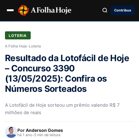
Contribua
LOTERIA
A Folha Hoje
›
Loteria
Resultado da Lotofácil de Hoje
– Concurso 3390
(13/05/2025): Confira os
Números Sorteados
A Lotofácil de Hoje sorteou um prêmio valendo R$ 7
milhões de reais
Por
Anderson Gomes
há 1 ano
•
5 min de leitura