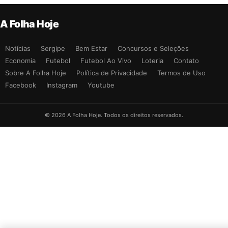
A Folha Hoje
Notícias
Sergipe
Bem Estar
Concursos e Seleções
Economia
Futebol
Futebol Ao Vivo
Loteria
Contato
Sobre A Folha Hoje
Política de Privacidade
Termos de Uso
Facebook
Instagram
Youtube
© 2026 A Folha Hoje. Todos os direitos reservados.