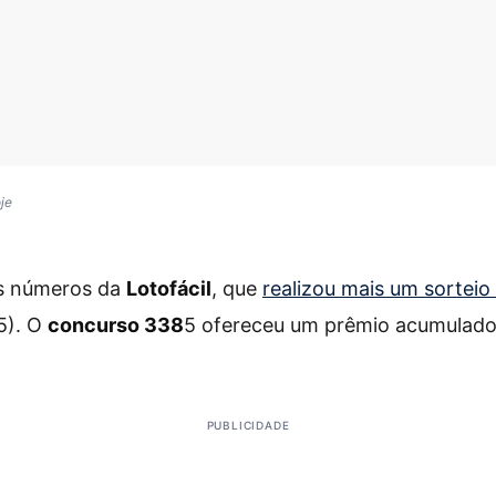
oje
os números da
Lotofácil
, que
realizou mais um sorteio 
5). O
concurso 338
5 ofereceu um prêmio acumulad
PUBLICIDADE