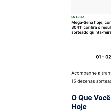
LOTERIA
Mega-Sena hoje, co
3041: confira o resu
sorteado quinta-feir
01 – 02
Acompanhe a transm
15 dezenas sortea
O Que Você 
Hoje