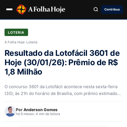
Contribua
LOTERIA
A Folha Hoje
›
Loteria
Resultado da Lotofácil 3601 de
Hoje (30/01/26): Prêmio de R$
1,8 Milhão
O concurso 3601 da Lotofácil acontece nesta sexta-feira
(30), às 21h do horário de Brasília, com prêmio estimado
em R$…
Por
Anderson Gomes
há 6 meses
•
4 min de leitura