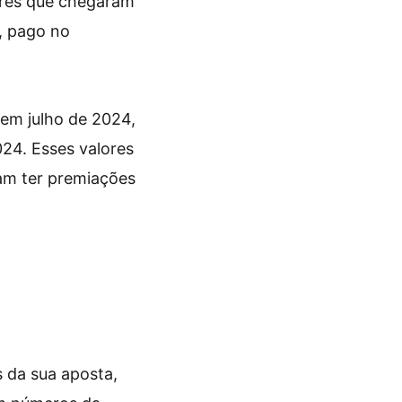
lores que chegaram
s, pago no
em julho de 2024,
24. Esses valores
am ter premiações
 da sua aposta,