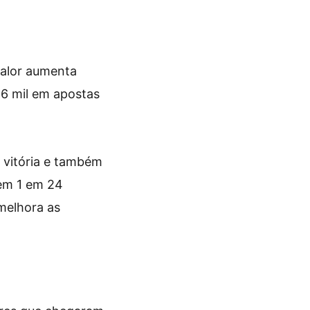
valor aumenta
6 mil em apostas
 vitória e também
tem 1 em 24
melhora as