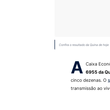
Confira o resultado da Quina de hoje
A
Caixa Econô
6955 da Qu
cinco dezenas. O
s
transmissão ao viv