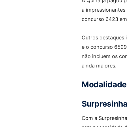
A Quina já pagou p
a impressionantes 
concurso 6423 em 
Outros destaques 
e o concurso 6599
não incluem os co
ainda maiores.
Modalidade
Surpresinh
Com a Surpresinha