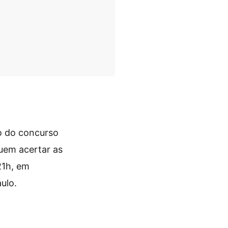
io do concurso
uem acertar as
21h, em
ulo.