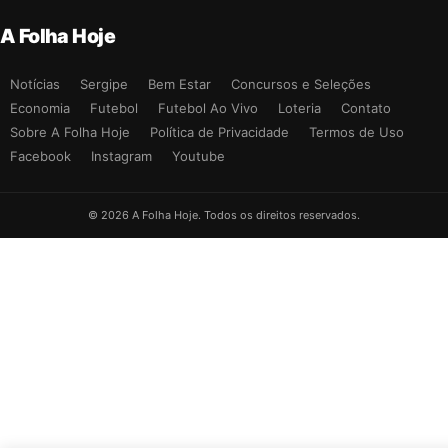
A Folha Hoje
Notícias
Sergipe
Bem Estar
Concursos e Seleções
Economia
Futebol
Futebol Ao Vivo
Loteria
Contato
Sobre A Folha Hoje
Política de Privacidade
Termos de Uso
Facebook
Instagram
Youtube
© 2026 A Folha Hoje. Todos os direitos reservados.