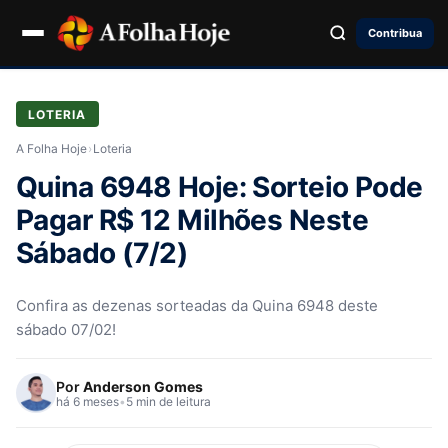
Contribua
LOTERIA
A Folha Hoje
›
Loteria
Quina 6948 Hoje: Sorteio Pode
Pagar R$ 12 Milhões Neste
Sábado (7/2)
Confira as dezenas sorteadas da Quina 6948 deste
sábado 07/02!
Por
Anderson Gomes
há 6 meses
•
5 min de leitura