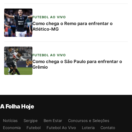
FUTEBOL AO VIVO
Como chega o Remo para enfrentar o
Atlético-MG
FUTEBOL AO VIVO
Como chega o São Paulo para enfrentar o
Grêmio
A Folha Hoje
Notícias
Sergipe
Bem Estar
Concursos e Seleções
Economia
Futebol
Futebol Ao Vivo
Loteria
Contato