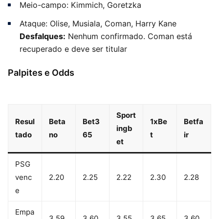
Meio-campo: Kimmich, Goretzka
Ataque: Olise, Musiala, Coman, Harry Kane
Desfalques:
Nenhum confirmado. Coman está
recuperado e deve ser titular
Palpites e Odds
Sport
Resul
Beta
Bet3
1xBe
Betfa
ingb
tado
no
65
t
ir
et
PSG
venc
2.20
2.25
2.22
2.30
2.28
e
Empa
3.59
3.60
3.55
3.65
3.60