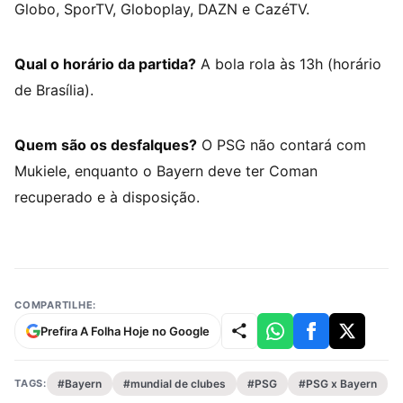
Globo, SporTV, Globoplay, DAZN e CazéTV.
Qual o horário da partida?
A bola rola às 13h (horário
de Brasília).
Quem são os desfalques?
O PSG não contará com
Mukiele, enquanto o Bayern deve ter Coman
recuperado e à disposição.
COMPARTILHE:
Prefira A Folha Hoje no Google
TAGS:
#Bayern
#mundial de clubes
#PSG
#PSG x Bayern