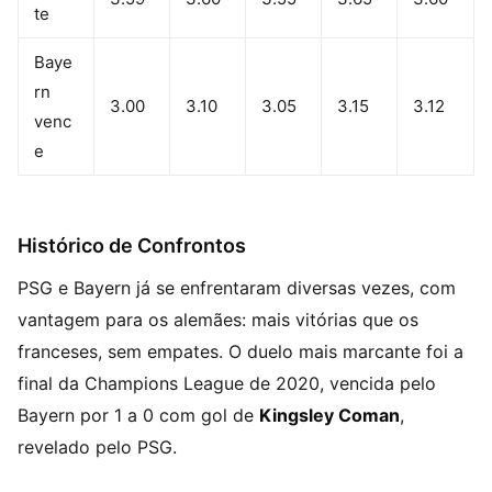
te
Baye
rn
3.00
3.10
3.05
3.15
3.12
venc
e
Histórico de Confrontos
PSG e Bayern já se enfrentaram diversas vezes, com
vantagem para os alemães: mais vitórias que os
franceses, sem empates. O duelo mais marcante foi a
final da Champions League de 2020, vencida pelo
Bayern por 1 a 0 com gol de
Kingsley Coman
,
revelado pelo PSG.