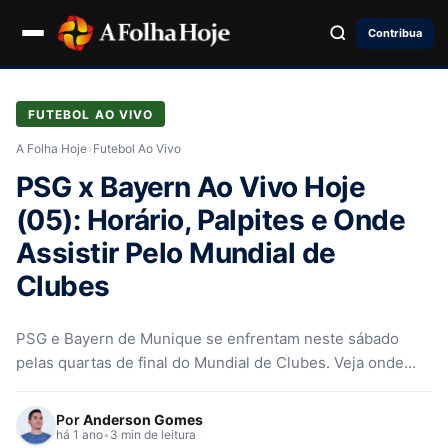
Contribua
FUTEBOL AO VIVO
A Folha Hoje
›
Futebol Ao Vivo
PSG x Bayern Ao Vivo Hoje
(05): Horário, Palpites e Onde
Assistir Pelo Mundial de
Clubes
PSG e Bayern de Munique se enfrentam neste sábado
pelas quartas de final do Mundial de Clubes. Veja onde
assistir, escalações, odds, arbitragem e tudo sobre o
confronto em Atlanta.
Por
Anderson Gomes
há 1 ano
•
3 min de leitura