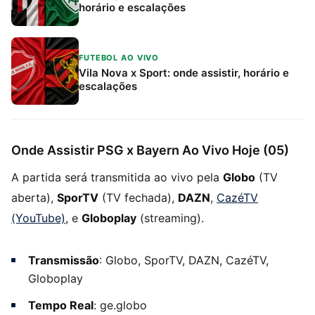
horário e escalações
FUTEBOL AO VIVO
Vila Nova x Sport: onde assistir, horário e
escalações
Onde Assistir PSG x Bayern Ao Vivo Hoje (05)
A partida será transmitida ao vivo pela
Globo
(TV
aberta),
SporTV
(TV fechada),
DAZN
,
CazéTV
(YouTube)
, e
Globoplay
(streaming).
Transmissão
: Globo, SporTV, DAZN, CazéTV,
Globoplay
Tempo Real
: ge.globo