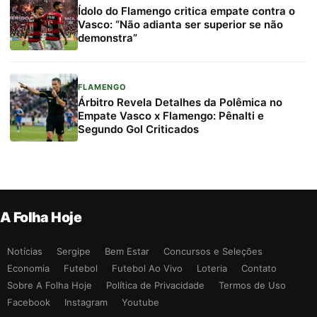
Ídolo do Flamengo critica empate contra o
Vasco: “Não adianta ser superior se não
demonstra”
FLAMENGO
Árbitro Revela Detalhes da Polêmica no
Empate Vasco x Flamengo: Pênalti e
Segundo Gol Criticados
A Folha Hoje
Notícias
Sergipe
Bem Estar
Concursos e Seleções
Economia
Futebol
Futebol Ao Vivo
Loteria
Contato
Sobre A Folha Hoje
Política de Privacidade
Termos de Uso
Facebook
Instagram
Youtube