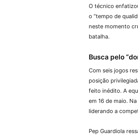
O técnico enfatizou
o “tempo de qualid
neste momento cruc
batalha.
Busca pelo “do
Com seis jogos re
posição privilegia
feito inédito. A eq
em 16 de maio. Na 
liderando a compet
Pep Guardiola ress