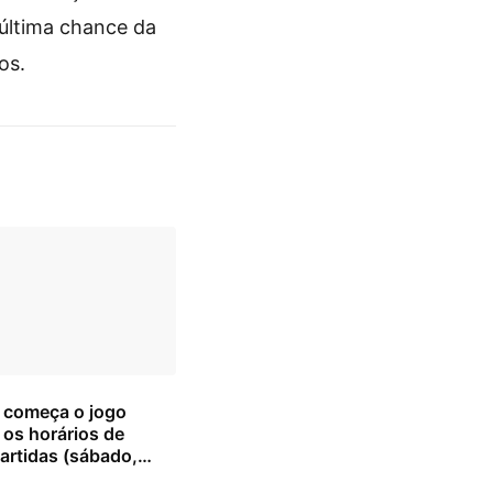
 última chance da
os.
 começa o jogo
 os horários de
artidas (sábado,
26)