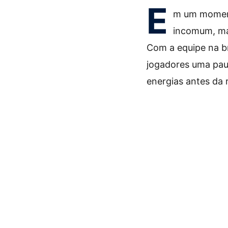
E
m um moment
incomum, mas
Com a equipe na br
jogadores uma paus
energias antes da r