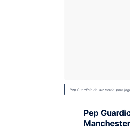
Pep Guardiola dá 'luz verde' para jo
Pep Guardi
Manchester 