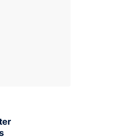
ter
s