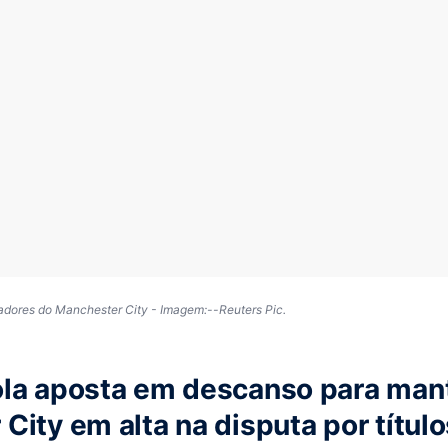
gadores do Manchester City - Imagem:--Reuters Pic.
ola aposta em descanso para man
City em alta na disputa por título