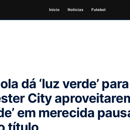
Inicio
Notícias
Futebol
ola dá ‘luz verde’ par
ter City aproveitare
de’ em merecida paus
o título