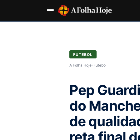
FUTEBOL
A Folha Hoje
›
Futebol
Pep Guardi
do Manches
de qualida
reta final d