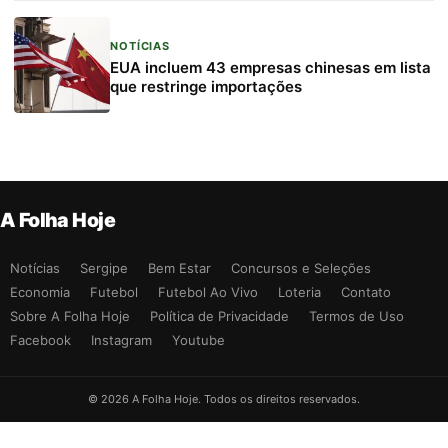
NOTÍCIAS
EUA incluem 43 empresas chinesas em lista
que restringe importações
A Folha Hoje
Notícias
Sergipe
Bem Estar
Concursos e Seleções
Economia
Futebol
Futebol Ao Vivo
Loteria
Contato
Sobre A Folha Hoje
Política de Privacidade
Termos de Uso
Facebook
Instagram
Youtube
© 2026 A Folha Hoje. Todos os direitos reservados.