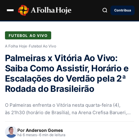
Contribua
FUTEBOL AO VIVO
A Folha Hoje
›
Futebol Ao Vivo
Palmeiras x Vitória Ao Vivo:
Saiba Como Assistir, Horário e
Escalações do Verdão pela 2ª
Rodada do Brasileirão
O Palmeiras enfrenta o Vitória nesta quarta-feira (4),
às 21h30 (horário de Brasília), na Arena Crefisa Barueri,
em duelo válido pela 2ª rodada do Campeonato Brasileiro
2026. A…
Por
Anderson Gomes
há 6 meses
•
6 min de leitura