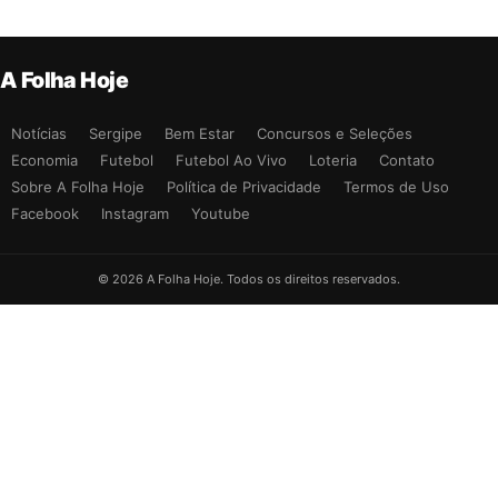
A Folha Hoje
Notícias
Sergipe
Bem Estar
Concursos e Seleções
Economia
Futebol
Futebol Ao Vivo
Loteria
Contato
Sobre A Folha Hoje
Política de Privacidade
Termos de Uso
Facebook
Instagram
Youtube
© 2026 A Folha Hoje. Todos os direitos reservados.