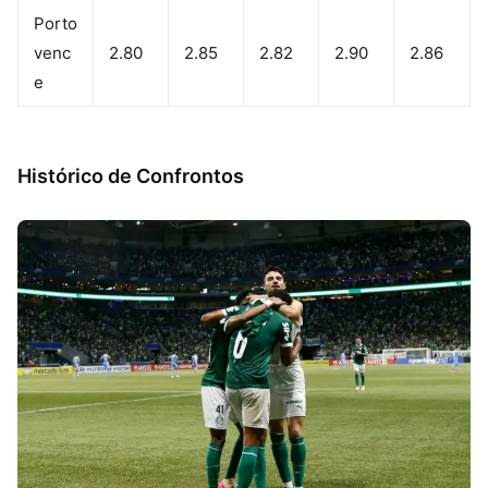
Porto
venc
2.80
2.85
2.82
2.90
2.86
e
Histórico de Confrontos