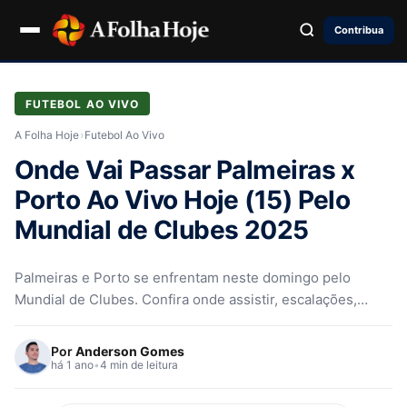
Contribua
FUTEBOL AO VIVO
A Folha Hoje
›
Futebol Ao Vivo
Onde Vai Passar Palmeiras x
Porto Ao Vivo Hoje (15) Pelo
Mundial de Clubes 2025
Palmeiras e Porto se enfrentam neste domingo pelo
Mundial de Clubes. Confira onde assistir, escalações,
odds, arbitragem e tudo sobre o confronto no MetLife
Stadium.
Por
Anderson Gomes
há 1 ano
•
4 min de leitura