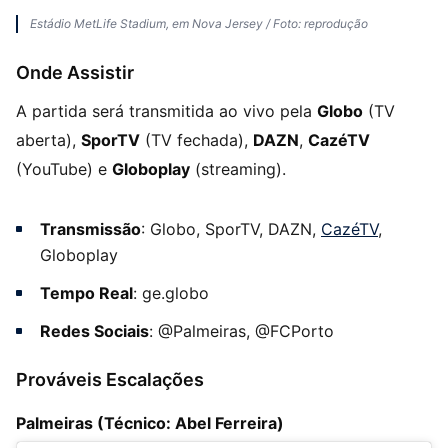
Estádio MetLife Stadium, em Nova Jersey / Foto: reprodução
Onde Assistir
A partida será transmitida ao vivo pela
Globo
(TV
aberta),
SporTV
(TV fechada),
DAZN
,
CazéTV
(YouTube) e
Globoplay
(streaming).
Transmissão
: Globo, SporTV, DAZN,
CazéTV
,
Globoplay
Tempo Real
: ge.globo
Redes Sociais
: @Palmeiras, @FCPorto
Prováveis Escalações
Palmeiras (Técnico: Abel Ferreira)