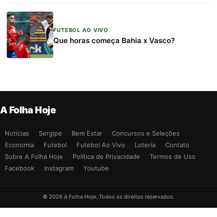
FUTEBOL AO VIVO
Que horas começa Bahia x Vasco?
A Folha Hoje
Notícias
Sergipe
Bem Estar
Concursos e Seleções
Economia
Futebol
Futebol Ao Vivo
Loteria
Contato
Sobre A Folha Hoje
Política de Privacidade
Termos de Uso
Facebook
Instagram
Youtube
© 2026 A Folha Hoje. Todos os direitos reservados.