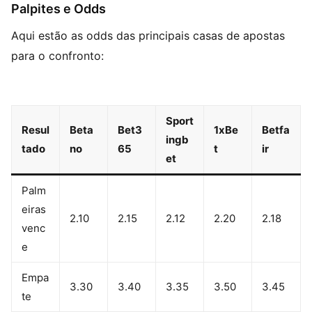
Palpites e Odds
Aqui estão as odds das principais casas de apostas
para o confronto:
Sport
Resul
Beta
Bet3
1xBe
Betfa
ingb
tado
no
65
t
ir
et
Palm
eiras
2.10
2.15
2.12
2.20
2.18
venc
e
Empa
3.30
3.40
3.35
3.50
3.45
te