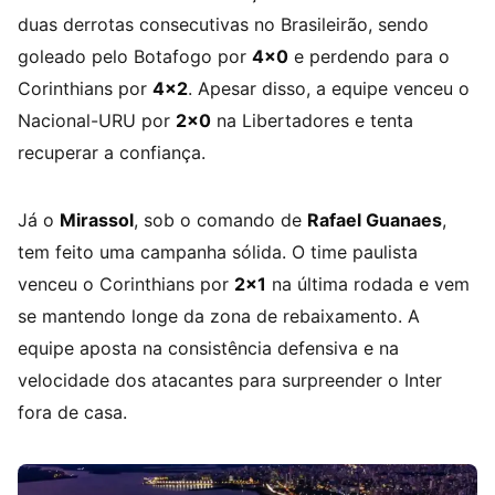
duas derrotas consecutivas no Brasileirão, sendo
goleado pelo Botafogo por
4×0
e perdendo para o
Corinthians por
4×2
. Apesar disso, a equipe venceu o
Nacional-URU por
2×0
na Libertadores e tenta
recuperar a confiança.
Já o
Mirassol
, sob o comando de
Rafael Guanaes
,
tem feito uma campanha sólida. O time paulista
venceu o Corinthians por
2×1
na última rodada e vem
se mantendo longe da zona de rebaixamento. A
equipe aposta na consistência defensiva e na
velocidade dos atacantes para surpreender o Inter
fora de casa.