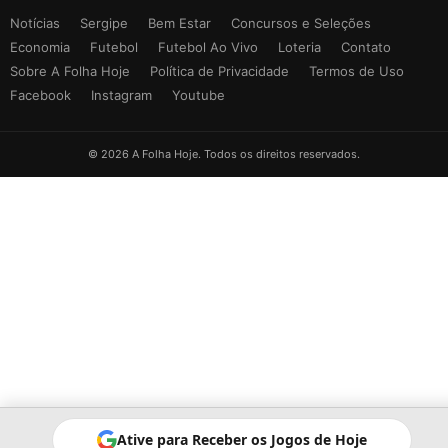
Notícias
Sergipe
Bem Estar
Concursos e Seleções
Economia
Futebol
Futebol Ao Vivo
Loteria
Contato
Sobre A Folha Hoje
Política de Privacidade
Termos de Uso
Facebook
Instagram
Youtube
© 2026 A Folha Hoje. Todos os direitos reservados.
Ative para Receber os Jogos de Hoje