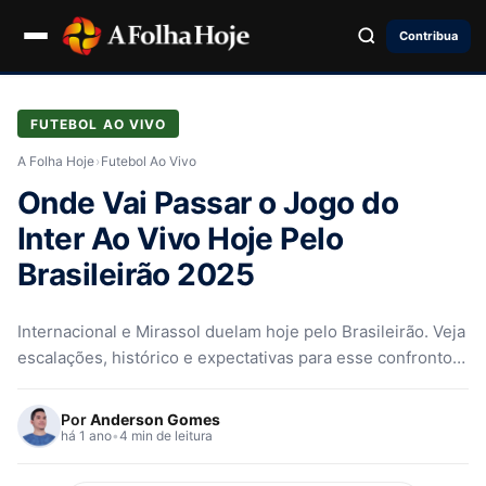
Contribua
FUTEBOL AO VIVO
A Folha Hoje
›
Futebol Ao Vivo
Onde Vai Passar o Jogo do
Inter Ao Vivo Hoje Pelo
Brasileirão 2025
Internacional e Mirassol duelam hoje pelo Brasileirão. Veja
escalações, histórico e expectativas para esse confronto
decisivo no Beira-Rio!
Por
Anderson Gomes
há 1 ano
•
4 min de leitura