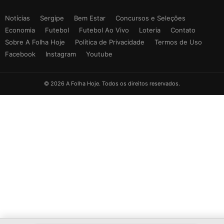
Notícias
Sergipe
Bem Estar
Concursos e Seleções
Economia
Futebol
Futebol Ao Vivo
Loteria
Contato
Sobre A Folha Hoje
Política de Privacidade
Termos de Uso
Facebook
Instagram
Youtube
© 2026 A Folha Hoje. Todos os direitos reservados.