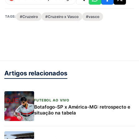
TAGS:
#Cruzeiro
#Cruzeiro x Vasco
#vasco
Artigos relacionados
FUTEBOL AO VIVO
Botafogo-SP x América-MG: retrospecto e
situação na tabela