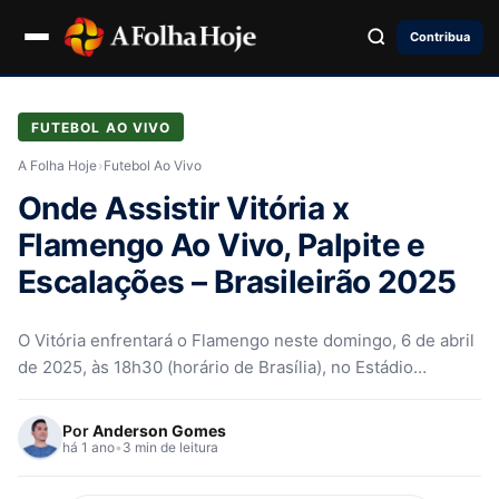
Contribua
FUTEBOL AO VIVO
A Folha Hoje
›
Futebol Ao Vivo
Onde Assistir Vitória x
Flamengo Ao Vivo, Palpite e
Escalações – Brasileirão 2025
​O Vitória enfrentará o Flamengo neste domingo, 6 de abril
de 2025, às 18h30 (horário de Brasília), no Estádio
Barradão,…
Por
Anderson Gomes
há 1 ano
•
3 min de leitura