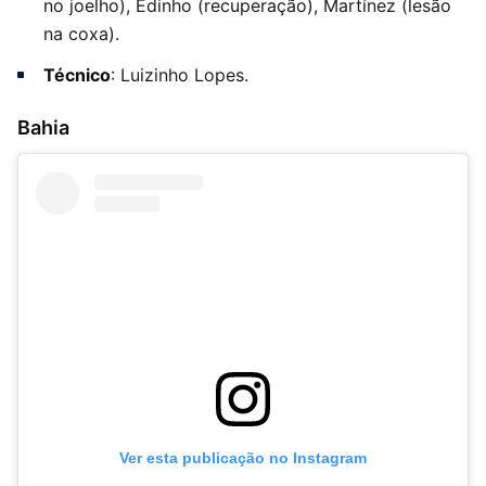
no joelho), Edinho (recuperação), Martínez (lesão
na coxa).
Técnico
: Luizinho Lopes.
Bahia
Ver esta publicação no Instagram