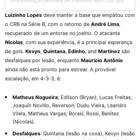
Uma publicação partilhada por Paysandu Sport Club (@paysandu)
Luizinho Lopes
deve manter a base que empatou com
o CRB na Série B, com o retorno de
André Lima
,
recuperado de um entorse no joelho. O atacante
Nicolas
, com sua experiência, é a principal esperança
de gols.
Kevyn
,
Quintana
,
Edinho
, and
Martínez
são
desfalques por lesão, enquanto
Maurício Antônio
ainda não está pronto para estrear. A provável
escalação, em 4-3-3, é:
Matheus Nogueira
; Edílson (Bryan), Lucas Freitas,
Joaquín Novillo, Reverson; Dudu Vieira, Leandro
Vilela, Matheus Vargas; Borasi, Rossi, Benítez
(Nicolas).
Desfalques
: Quintana (lesão na coxa), Kevyn (lesão