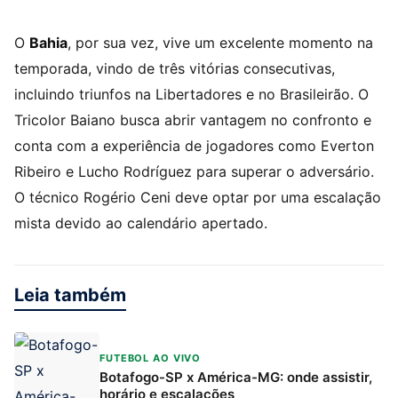
O
Bahia
, por sua vez, vive um excelente momento na
temporada, vindo de três vitórias consecutivas,
incluindo triunfos na Libertadores e no Brasileirão. O
Tricolor Baiano busca abrir vantagem no confronto e
conta com a experiência de jogadores como Everton
Ribeiro e Lucho Rodríguez para superar o adversário.
O técnico Rogério Ceni deve optar por uma escalação
mista devido ao calendário apertado.
Leia também
FUTEBOL AO VIVO
Botafogo-SP x América-MG: onde assistir,
horário e escalações