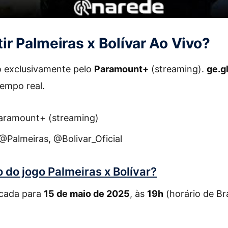
ir Palmeiras x Bolívar Ao Vivo?
o exclusivamente pelo
Paramount+
(streaming).
ge.g
mpo real.
Paramount+ (streaming)
 @Palmeiras, @Bolivar_Oficial
o do jogo Palmeiras x Bolívar?
rcada para
15 de maio de 2025
, às
19h
(horário de Bra