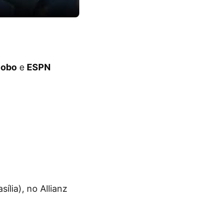
lobo
e
ESPN
sília), no Allianz