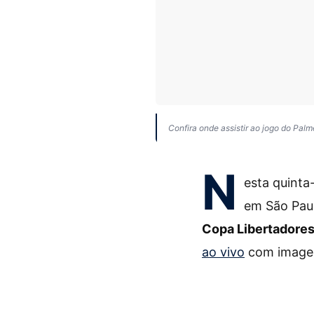
Confira onde assistir ao jogo do Palme
N
esta quinta-
em São Pau
Copa Libertadore
ao vivo
com imagen