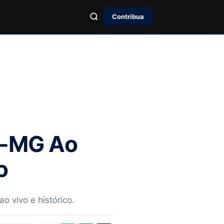
Contribua
co-MG Ao
o
ao vivo e histórico.