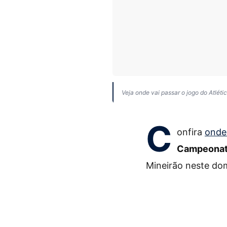
Veja onde vai passar o jogo do Atléti
C
onfira
onde 
Campeonato
Mineirão neste dom