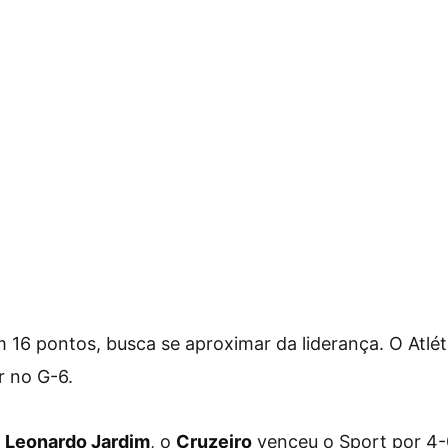
m 16 pontos, busca se aproximar da liderança. O Atlé
r no G-6.
e
Leonardo Jardim
, o
Cruzeiro
venceu o Sport por 4-