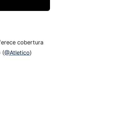
ferece cobertura
G
(
@Atletico
)