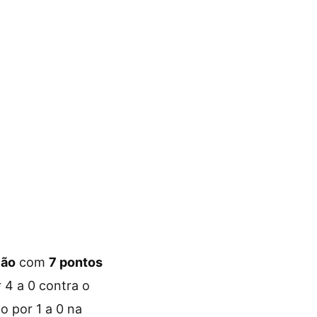
ção
com
7 pontos
 4 a 0 contra o
 por 1 a 0 na