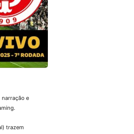
 narração e
aming.
l) trazem