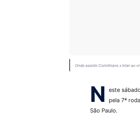
Onde assistir Corinthians x Inter ao vi
N
este sábado
pela 7ª rod
São Paulo.