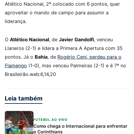
Atlético Nacional, 2º colocado com 6 pontos, quer
aproveitar o mando de campo para assumir a
liderança.
O
Atlético Nacional
, de
Javier Gandolfi
, venceu
Llaneros (2-1) e lidera a Primera A Apertura com 35
pontos. Já o
Bahia
, de
Rogério Ceni, perdeu para o
Flamengo
(1-0), mas venceu Palmeiras (2-1) e é 7º no
Brasileirão.web:6,14,20
Leia também
FUTEBOL AO VIVO
Como chega o Internacional para enfrentar
o Corinthians