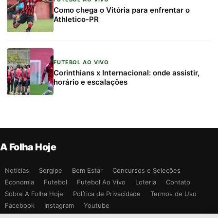
Como chega o Vitória para enfrentar o
Athletico-PR
FUTEBOL AO VIVO
Corinthians x Internacional: onde assistir,
horário e escalações
A Folha Hoje
Notícias
Sergipe
Bem Estar
Concursos e Seleções
Economia
Futebol
Futebol Ao Vivo
Loteria
Contato
Sobre A Folha Hoje
Política de Privacidade
Termos de Uso
Facebook
Instagram
Youtube