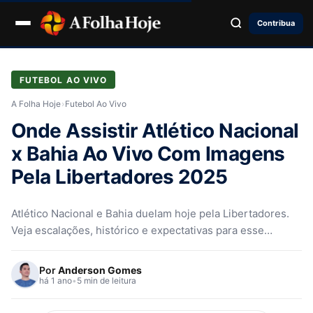
Contribua
FUTEBOL AO VIVO
A Folha Hoje
›
Futebol Ao Vivo
Onde Assistir Atlético Nacional
x Bahia Ao Vivo Com Imagens
Pela Libertadores 2025
Atlético Nacional e Bahia duelam hoje pela Libertadores.
Veja escalações, histórico e expectativas para esse
confronto decisivo no Atanasio Girardot!
Por
Anderson Gomes
há 1 ano
•
5 min de leitura