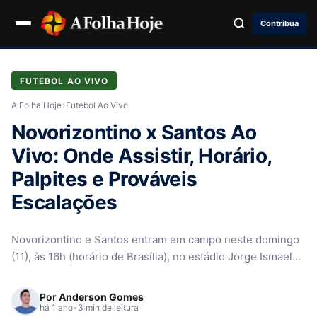
Contribua
FUTEBOL AO VIVO
A Folha Hoje
›
Futebol Ao Vivo
Novorizontino x Santos Ao
Vivo: Onde Assistir, Horário,
Palpites e Prováveis
Escalações
Novorizontino e Santos entram em campo neste domingo
(11), às 16h (horário de Brasília), no estádio Jorge Ismael
de Biasi,…
Por
Anderson Gomes
há 1 ano
•
3 min de leitura