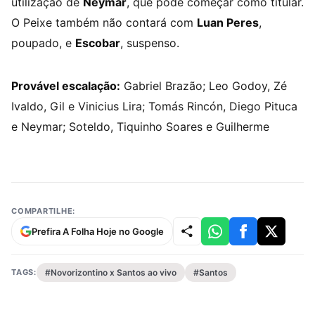
utilização de
Neymar
, que pode começar como titular.
O Peixe também não contará com
Luan Peres
,
poupado, e
Escobar
, suspenso.
Provável escalação:
Gabriel Brazão; Leo Godoy, Zé
Ivaldo, Gil e Vinicius Lira; Tomás Rincón, Diego Pituca
e Neymar; Soteldo, Tiquinho Soares e Guilherme
COMPARTILHE:
Prefira A Folha Hoje no Google
TAGS:
#Novorizontino x Santos ao vivo
#Santos