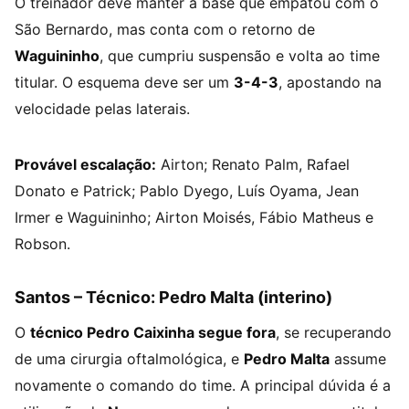
O treinador deve manter a base que empatou com o
São Bernardo, mas conta com o retorno de
Waguininho
, que cumpriu suspensão e volta ao time
titular. O esquema deve ser um
3-4-3
, apostando na
velocidade pelas laterais.
Provável escalação:
Airton; Renato Palm, Rafael
Donato e Patrick; Pablo Dyego, Luís Oyama, Jean
Irmer e Waguininho; Airton Moisés, Fábio Matheus e
Robson.
Santos – Técnico: Pedro Malta (interino)
O
técnico Pedro Caixinha segue fora
, se recuperando
de uma cirurgia oftalmológica, e
Pedro Malta
assume
novamente o comando do time. A principal dúvida é a