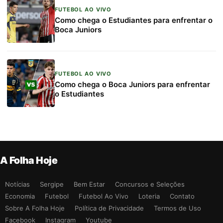
FUTEBOL AO VIVO
Como chega o Estudiantes para enfrentar o
Boca Juniors
FUTEBOL AO VIVO
Como chega o Boca Juniors para enfrentar
o Estudiantes
A Folha Hoje
Notícias
Sergipe
Bem Estar
Concursos e Seleções
Economia
Futebol
Futebol Ao Vivo
Loteria
Contato
Sobre A Folha Hoje
Política de Privacidade
Termos de Uso
Facebook
Instagram
Youtube