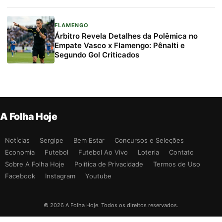
FLAMENGO
Árbitro Revela Detalhes da Polêmica no
Empate Vasco x Flamengo: Pênalti e
Segundo Gol Criticados
A Folha Hoje
Notícias
Sergipe
Bem Estar
Concursos e Seleções
Economia
Futebol
Futebol Ao Vivo
Loteria
Contato
Sobre A Folha Hoje
Política de Privacidade
Termos de Uso
Facebook
Instagram
Youtube
© 2026 A Folha Hoje. Todos os direitos reservados.