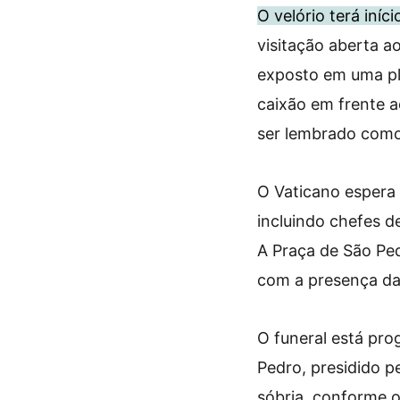
O velório terá iníc
visitação aberta a
exposto em uma pl
caixão em frente a
ser lembrado como
O Vaticano espera r
incluindo chefes d
A Praça de São Ped
com a presença da 
O funeral está pro
Pedro, presidido p
sóbria, conforme o