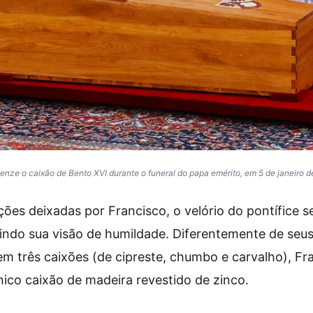
benze o caixão de Bento XVI durante o funeral do papa emérito, em 5 de janeiro 
ções deixadas por Francisco, o velório do pontífice 
etindo sua visão de humildade. Diferentemente de seu
m três caixões (de cipreste, chumbo e carvalho), Fr
ico caixão de madeira revestido de zinco.