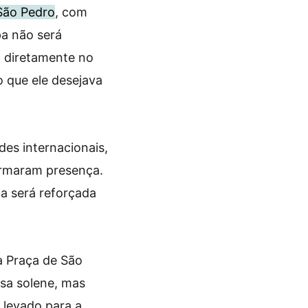
 São Pedro
, com
pa não será
 diretamente no
o que ele desejava
ades internacionais,
firmaram presença.
ça será reforçada
a Praça de São
ssa solene, mas
 levado para a