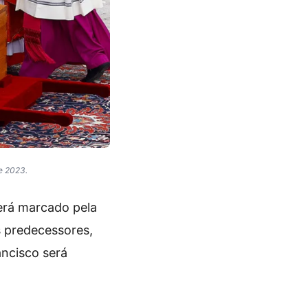
de 2023.
será marcado pela
s predecessores,
ancisco será