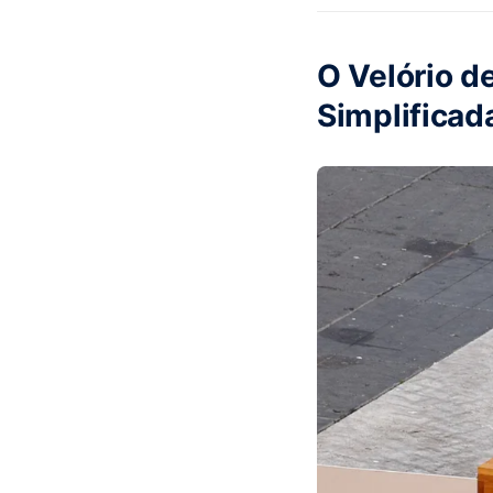
em Sergipe
O Velório d
Simplificad