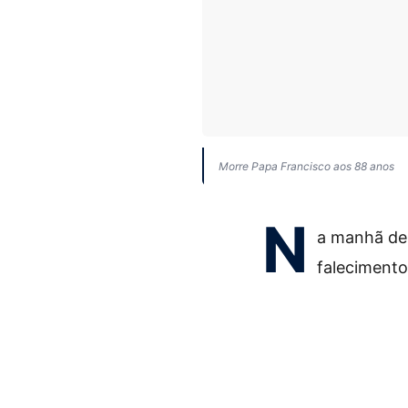
Morre Papa Francisco aos 88 anos
N
a manhã des
faleciment