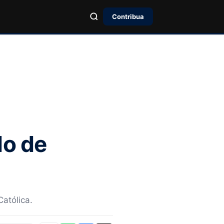
Contribua
do de
Católica.