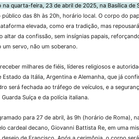
io na quarta-feira, 23 de abril de 2025, na Basílica de
o público das 8h às 20h, horário local. O corpo do pa
ataforma elevada, como era tradição, mas repousará
o altar da confissão, sem insígnias papais, reforçand
 um servo, não um soberano.
eceber milhares de fiéis, líderes religiosos e autorid
e Estado da Itália, Argentina e Alemanha, que já con
ro será fechada ao tráfego de veículos, e a seguran
Guarda Suíça e da polícia italiana.
gramado para 27 de abril, às 9h (horário de Roma), n
elo cardeal decano, Giovanni Battista Re, em uma mi
 desejo de Francisco. Após a cerimônia, o corpo será