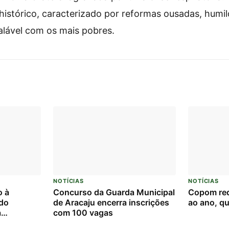
istórico, caracterizado por reformas ousadas, humi
lável com os mais pobres.
NOTÍCIAS
NOTÍCIAS
o à
Concurso da Guarda Municipal
Copom red
rdo
de Aracaju encerra inscrições
ao ano, qu
a
com 100 vagas
 Federal