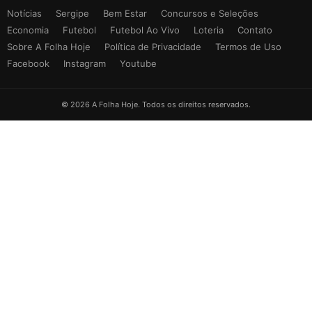
Notícias
Sergipe
Bem Estar
Concursos e Seleções
Economia
Futebol
Futebol Ao Vivo
Loteria
Contato
Sobre A Folha Hoje
Política de Privacidade
Termos de Uso
Facebook
Instagram
Youtube
© 2026 A Folha Hoje. Todos os direitos reservados.