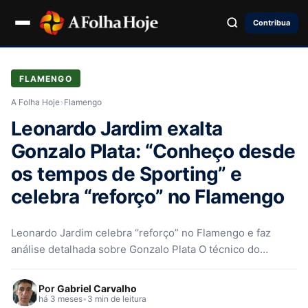
Contribua
FLAMENGO
A Folha Hoje
›
Flamengo
Leonardo Jardim exalta
Gonzalo Plata: “Conheço desde
os tempos de Sporting” e
celebra “reforço” no Flamengo
Leonardo Jardim celebra “reforço” no Flamengo e faz
análise detalhada sobre Gonzalo Plata O técnico do
Flamengo, Leonardo Jardim, demonstrou…
Por
Gabriel Carvalho
há 3 meses
•
3 min de leitura