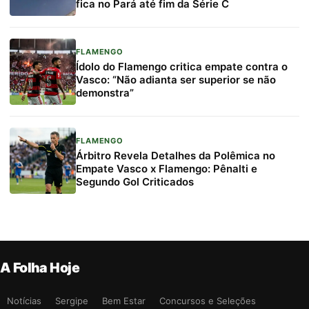
fica no Pará até fim da Série C
FLAMENGO
Ídolo do Flamengo critica empate contra o
Vasco: “Não adianta ser superior se não
demonstra”
FLAMENGO
Árbitro Revela Detalhes da Polêmica no
Empate Vasco x Flamengo: Pênalti e
Segundo Gol Criticados
A Folha Hoje
Notícias
Sergipe
Bem Estar
Concursos e Seleções