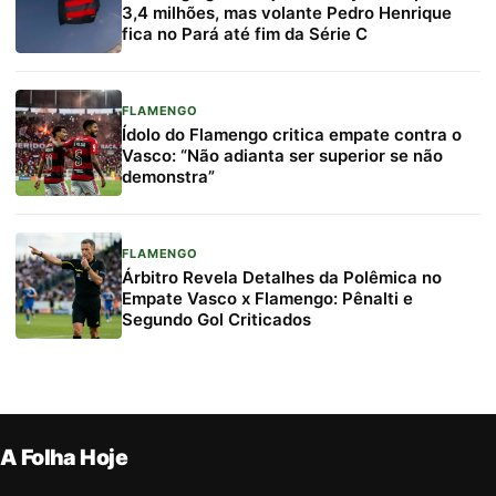
3,4 milhões, mas volante Pedro Henrique
fica no Pará até fim da Série C
FLAMENGO
Ídolo do Flamengo critica empate contra o
Vasco: “Não adianta ser superior se não
demonstra”
FLAMENGO
Árbitro Revela Detalhes da Polêmica no
Empate Vasco x Flamengo: Pênalti e
Segundo Gol Criticados
A Folha Hoje