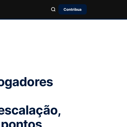
Contribua
jogadores
escalação,
 pontos