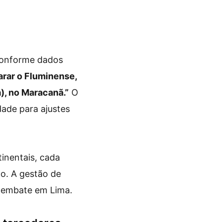
 Conforme dados
arar o Fluminense,
a), no Maracanã.”
O
dade para ajustes
inentais, cada
po. A gestão de
o embate em Lima.