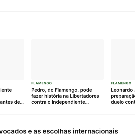
FLAMENGO
FLAMENGO
iente
Pedro, do Flamengo, pode
Leonardo J
fazer história na Libertadores
preparaçã
o antes de
contra o Independiente
duelo con
o
Medellín: veja números e
Medellín
tadores
projeções
ocados e as escolhas internacionais