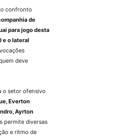
 o confronto
companhia de
uai para jogo desta
 e o lateral
vocações
e quem deve
 o setor ofensivo
ue, Everton
andro, Ayrton
as permite diversas
ção e ritmo de