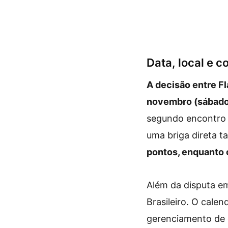
Data, local e c
A decisão entre F
novembro (sábado),
segundo encontro e
uma briga direta t
pontos, enquanto 
Além da disputa e
Brasileiro. O cale
gerenciamento de d