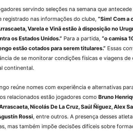
ogadores servindo seleções na semana que antecede
e registrado nas informações do clube,
“Sim! Com a 
Arrascaeta, Varela e Vinã estão à disposição no Urug
ontra os Estados Unidos.”
Para a partida,
“o camisa 10
ngo estão cotados para serem titulares.”
Essas con
ncia de se monitorar condições físicas e viagens d
al continental.
go reúne nomes com experiência e alternativas para
e os relacionados estão jogadores como
Bruno Henriq
Arrascaeta, Nicolás De La Cruz, Saúl Ñíguez, Alex S
Agustín Rossi
, entre outros. A presença desses atlet
as, mas também impõe decisões difíceis sobre forma