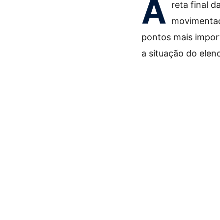
A
reta final 
movimentaçõ
pontos mais import
a situação do ele