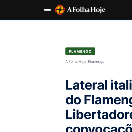
FLAMENGO
A Folha Hoje
›
Flamengo
Lateral it
do Flameng
Libertador
convocaçõe