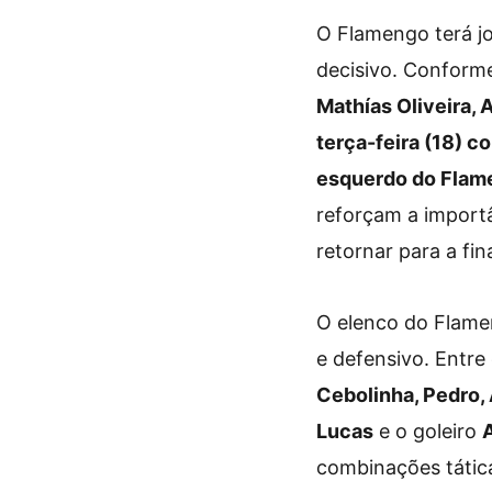
O Flamengo terá j
decisivo. Conform
Mathías Oliveira, 
terça-feira (18) c
esquerdo do Flame
reforçam a importâ
retornar para a fin
O elenco do Flamen
e defensivo. Entr
Cebolinha, Pedro, 
Lucas
e o goleiro
combinações tátic