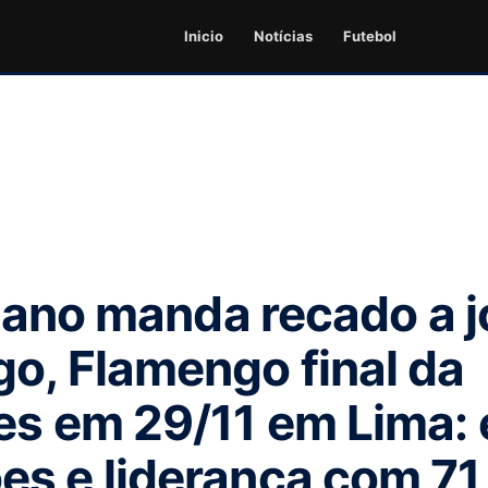
Inicio
Notícias
Futebol
aliano manda recado a 
o, Flamengo final da
es em 29/11 em Lima: 
s e liderança com 71