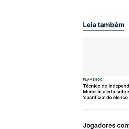
Leia também
FLAMENGO
Técnico do Independ
Medellín alerta sobre
‘sacrifício’ do elenc
duelo crucial contra 
Flamengo pela Liber
Jogadores conv