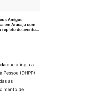
Seus Amigos
a em Aracaju com
 repleto de aventura
 para as crianças
rda
que atingiu a
 à Pessoa (DHPP)
das as
epoimento de