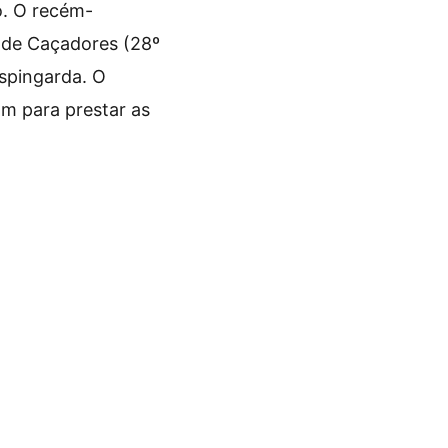
o. O recém-
o de Caçadores (28º
espingarda. O
am para prestar as