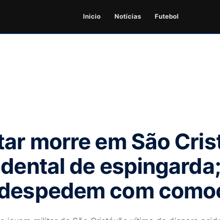
Inicio
Notícias
Futebol
tar morre em São Cri
dental de espingarda; 
 despedem com como