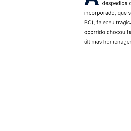
despedida d
incorporado, que s
BC), faleceu tragi
ocorrido chocou fa
últimas homenage