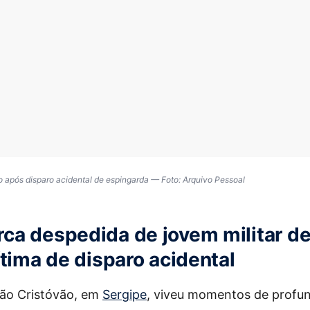
o após disparo acidental de espingarda — Foto: Arquivo Pessoal
a despedida de jovem militar d
ítima de disparo acidental
São Cristóvão, em
Sergipe
, viveu momentos de profun