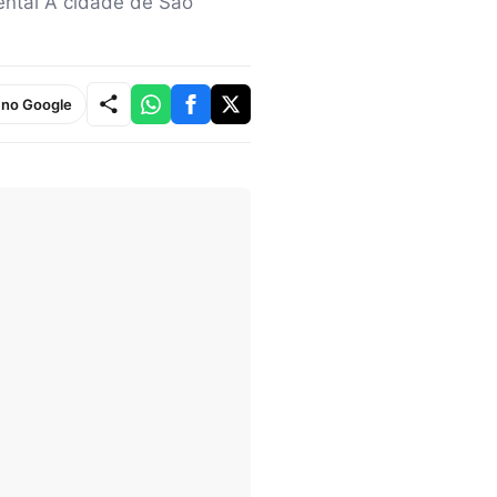
ental A cidade de São
e no Google