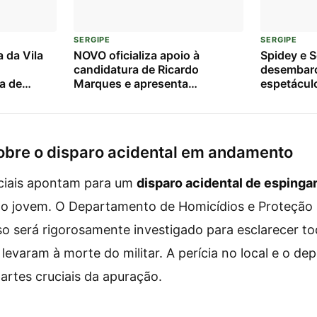
SERGIPE
SERGIPE
a da Vila
NOVO oficializa apoio à
Spidey e 
candidatura de Ricardo
desembarc
a de
Marques e apresenta
espetáculo
controlam
candidatos à Câmara Federal
e diversão
em Sergipe
obre o disparo acidental em andamento
iciais apontam para um
disparo acidental de espinga
do jovem. O Departamento de Homicídios e Proteção
o será rigorosamente investigado para esclarecer to
 levaram à morte do militar. A perícia no local e o d
rtes cruciais da apuração.