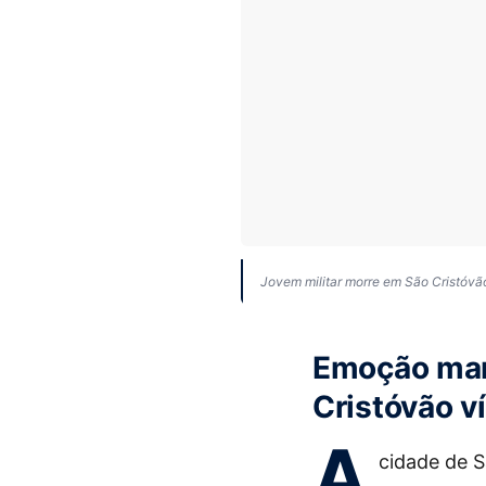
Jovem militar morre em São Cristóvã
Emoção marc
Cristóvão v
A
cidade de 