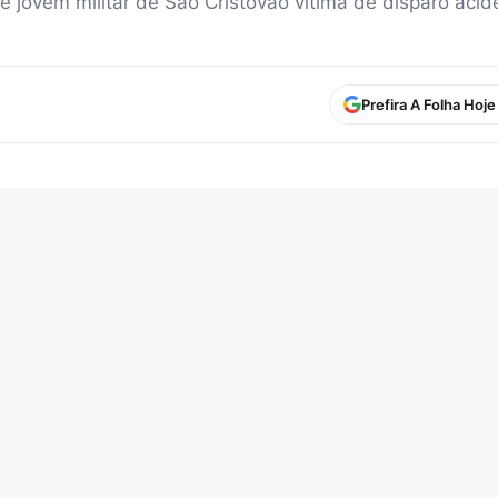
jovem militar de São Cristóvão vítima de disparo acid
Prefira A Folha Hoj