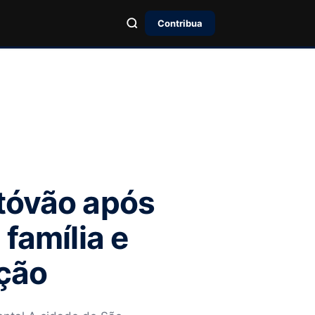
Contribua
stóvão após
família e
ção