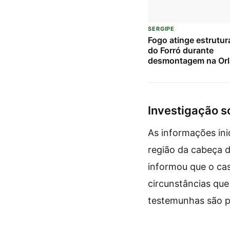
SERGIPE
Fogo atinge estrutur
do Forró durante
desmontagem na Orl
Atalaia; bombeiros 
chamas
Investigação s
As informações in
região da cabeça 
informou que o cas
circunstâncias que
testemunhas são pa