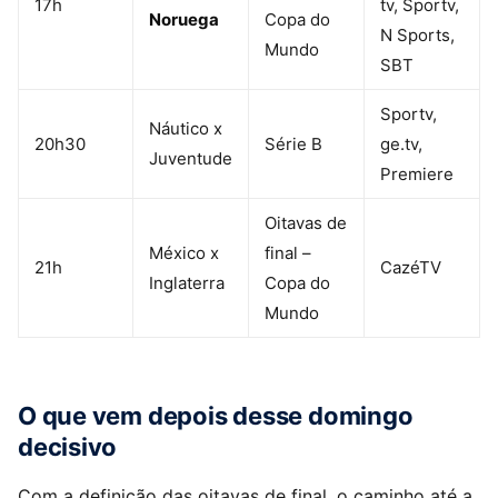
17h
tv, Sportv,
Noruega
Copa do
N Sports,
Mundo
SBT
Sportv,
Náutico x
20h30
Série B
ge.tv,
Juventude
Premiere
Oitavas de
México x
final –
21h
CazéTV
Inglaterra
Copa do
Mundo
O que vem depois desse domingo
decisivo
Com a definição das oitavas de final, o caminho até a