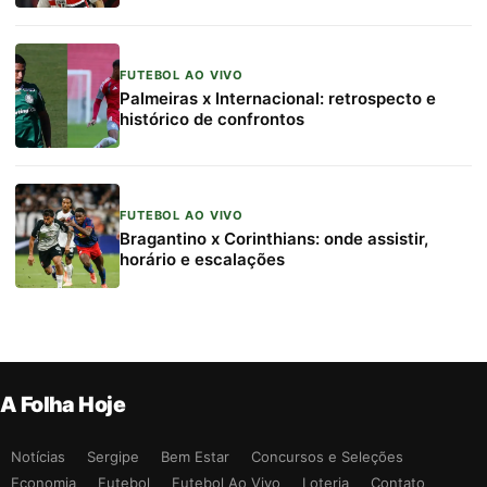
FUTEBOL AO VIVO
Palmeiras x Internacional: retrospecto e
histórico de confrontos
FUTEBOL AO VIVO
Bragantino x Corinthians: onde assistir,
horário e escalações
A Folha Hoje
Notícias
Sergipe
Bem Estar
Concursos e Seleções
Economia
Futebol
Futebol Ao Vivo
Loteria
Contato