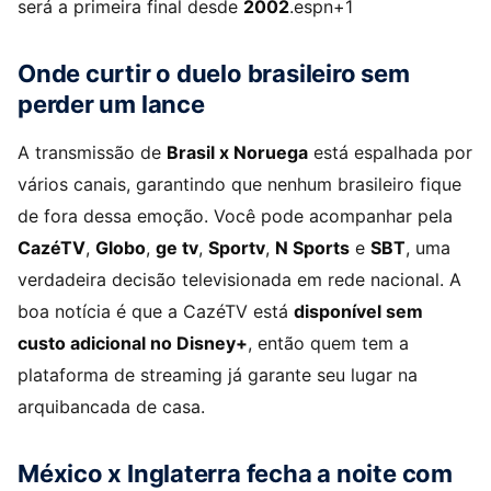
será a primeira final desde
2002
.espn+1
Onde curtir o duelo brasileiro sem
perder um lance
A transmissão de
Brasil x Noruega
está espalhada por
vários canais, garantindo que nenhum brasileiro fique
de fora dessa emoção. Você pode acompanhar pela
CazéTV
,
Globo
,
ge tv
,
Sportv
,
N Sports
e
SBT
, uma
verdadeira decisão televisionada em rede nacional. A
boa notícia é que a CazéTV está
disponível sem
custo adicional no Disney+
, então quem tem a
plataforma de streaming já garante seu lugar na
arquibancada de casa.
México x Inglaterra fecha a noite com