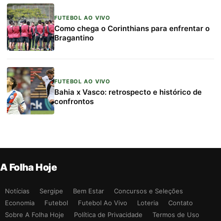
FUTEBOL AO VIVO
Como chega o Corinthians para enfrentar o
Bragantino
FUTEBOL AO VIVO
Bahia x Vasco: retrospecto e histórico de
confrontos
A Folha Hoje
Notícias
Sergipe
Bem Estar
Concursos e Seleções
Economia
Futebol
Futebol Ao Vivo
Loteria
Contato
Sobre A Folha Hoje
Política de Privacidade
Termos de Uso