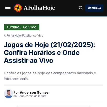
Contribua
FUTEBOL AO VIVO
A Folha Hoje
›
Futebol Ao Vivo
Jogos de Hoje (21/02/2025):
Confira Horários e Onde
Assistir ao Vivo
Confira os jogos de hoje dos campeonatos nacionais e
internacionais
Por
Anderson Gomes
há 1 ano
•
2 min de leitura