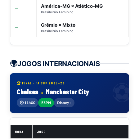
América-MG × Atlético-MG
—
Brasileirão Feminino
Grêmio × Mixto
—
Brasileirão Feminino
🌍
JOGOS INTERNACIONAIS
🏆 FINAL · FA CUP 2025–26
Chelsea
Manchester City
×
🕛 11h00
ESPN
Disney+
HORA
JOGO