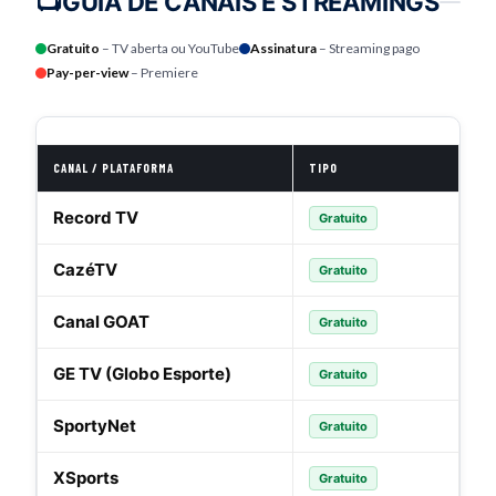
📺
GUIA DE CANAIS E STREAMINGS
Gratuito
– TV aberta ou YouTube
Assinatura
– Streaming pago
Pay-per-view
– Premiere
CANAL / PLATAFORMA
TIPO
Record TV
Gratuito
CazéTV
Gratuito
Canal GOAT
Gratuito
GE TV (Globo Esporte)
Gratuito
SportyNet
Gratuito
XSports
Gratuito