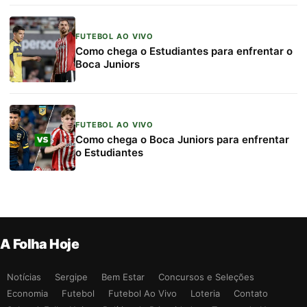
FUTEBOL AO VIVO
Como chega o Estudiantes para enfrentar o
Boca Juniors
FUTEBOL AO VIVO
Como chega o Boca Juniors para enfrentar
o Estudiantes
A Folha Hoje
Notícias
Sergipe
Bem Estar
Concursos e Seleções
Economia
Futebol
Futebol Ao Vivo
Loteria
Contato