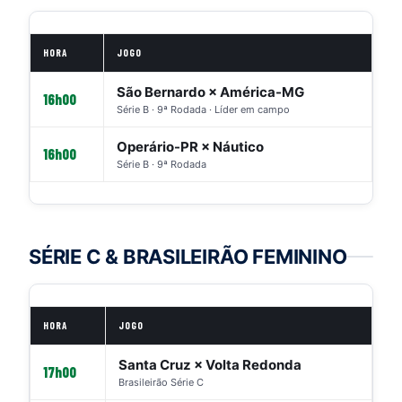
HORA
JOGO
São Bernardo × América-MG
16h00
Série B · 9ª Rodada · Líder em campo
Operário-PR × Náutico
16h00
Série B · 9ª Rodada
SÉRIE C & BRASILEIRÃO FEMININO
HORA
JOGO
Santa Cruz × Volta Redonda
17h00
Brasileirão Série C