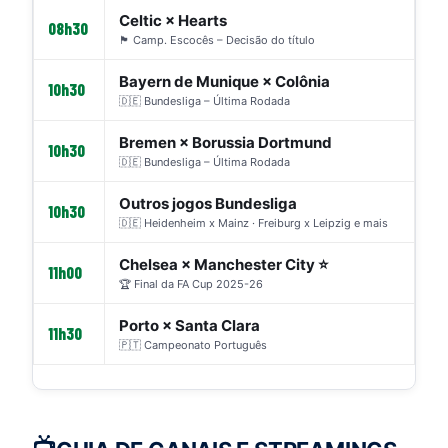
Celtic × Hearts
08h30
🏴󠁧󠁢󠁳󠁣󠁴󠁿 Camp. Escocês – Decisão do título
Bayern de Munique × Colônia
10h30
🇩🇪 Bundesliga – Última Rodada
Bremen × Borussia Dortmund
10h30
🇩🇪 Bundesliga – Última Rodada
Outros jogos Bundesliga
10h30
🇩🇪 Heidenheim x Mainz · Freiburg x Leipzig e mais
Chelsea × Manchester City ⭐
11h00
🏆 Final da FA Cup 2025-26
Porto × Santa Clara
11h30
🇵🇹 Campeonato Português