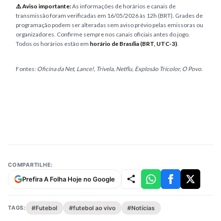
⚠️ Aviso importante:
As informações de horários e canais de
transmissão foram verificadas em 16/05/2026 às 12h (BRT). Grades de
programação podem ser alteradas sem aviso prévio pelas emissoras ou
organizadores. Confirme sempre nos canais oficiais antes do jogo.
Todos os horários estão em
horário de Brasília (BRT, UTC-3)
.
Fontes:
Oficina da Net, Lance!, Trivela, Netflu, Explosão Tricolor, O Povo
.
COMPARTILHE:
Prefira A Folha Hoje no Google
TAGS:
#Futebol
#futebol ao vivo
#Notícias