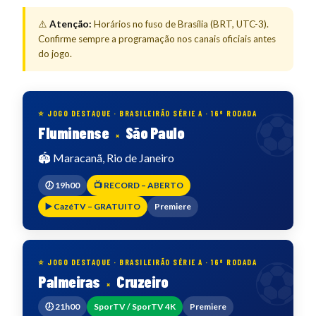
⚠️
Atenção:
Horários no fuso de Brasília (BRT, UTC-3).
Confirme sempre a programação nos canais oficiais antes
do jogo.
⭐ JOGO DESTAQUE · BRASILEIRÃO SÉRIE A · 16ª RODADA
Fluminense
São Paulo
×
🏟️ Maracanã, Rio de Janeiro
🕖 19h00
📺 RECORD – ABERTO
▶️ CazéTV – GRATUITO
Premiere
⭐ JOGO DESTAQUE · BRASILEIRÃO SÉRIE A · 16ª RODADA
Palmeiras
Cruzeiro
×
🕖 21h00
SporTV / SporTV 4K
Premiere