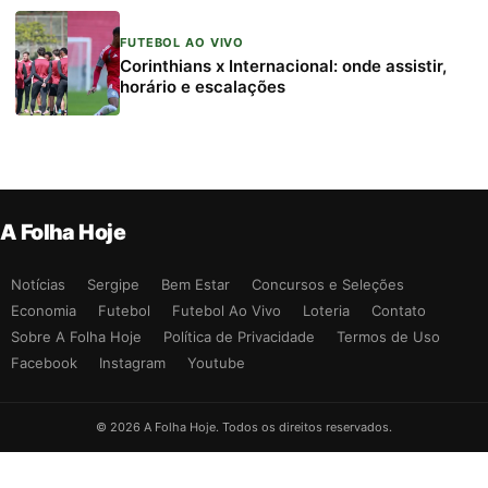
FUTEBOL AO VIVO
Corinthians x Internacional: onde assistir,
horário e escalações
A Folha Hoje
Notícias
Sergipe
Bem Estar
Concursos e Seleções
Economia
Futebol
Futebol Ao Vivo
Loteria
Contato
Sobre A Folha Hoje
Política de Privacidade
Termos de Uso
Facebook
Instagram
Youtube
© 2026 A Folha Hoje. Todos os direitos reservados.