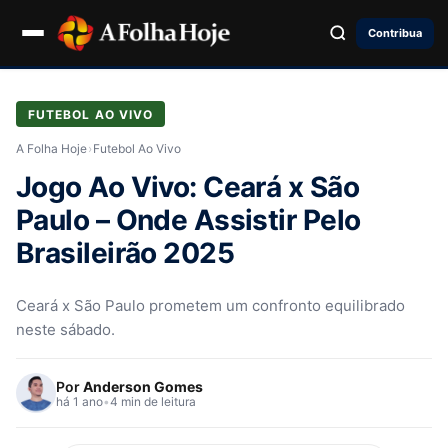
Contribua
FUTEBOL AO VIVO
A Folha Hoje
›
Futebol Ao Vivo
Jogo Ao Vivo: Ceará x São
Paulo – Onde Assistir Pelo
Brasileirão 2025
Ceará x São Paulo prometem um confronto equilibrado
neste sábado.
Por
Anderson Gomes
há 1 ano
•
4 min de leitura