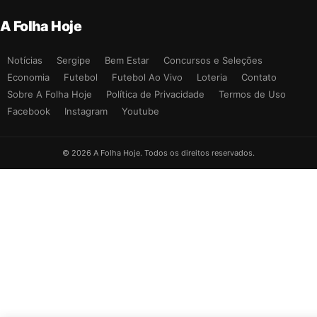
A Folha Hoje
Notícias
Sergipe
Bem Estar
Concursos e Seleções
Economia
Futebol
Futebol Ao Vivo
Loteria
Contato
Sobre A Folha Hoje
Política de Privacidade
Termos de Uso
Facebook
Instagram
Youtube
© 2026 A Folha Hoje. Todos os direitos reservados.