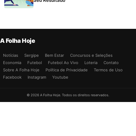
Seu Resultado
A Folha Hoje
Notícias
Sergipe
Bem Estar
Concursos e Seleções
Economia
Futebol
Futebol Ao Vivo
Loteria
Contato
Sobre A Folha Hoje
Política de Privacidade
Termos de Uso
Facebook
Instagram
Youtube
© 2026 A Folha Hoje. Todos os direitos reservados.