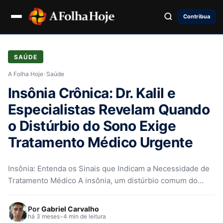
Contribua
SAÚDE
A Folha Hoje
›
Saúde
Insônia Crônica: Dr. Kalil e
Especialistas Revelam Quando
o Distúrbio do Sono Exige
Tratamento Médico Urgente
Insônia: Entenda os Sinais que Indicam a Necessidade de
Tratamento Médico A insônia, um distúrbio comum do
sono, pode se…
Por
Gabriel Carvalho
há 3 meses
•
4 min de leitura