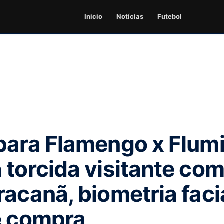
Inicio
Notícias
Futebol
para Flamengo x Flum
 torcida visitante com
acanã, biometria facia
e compra