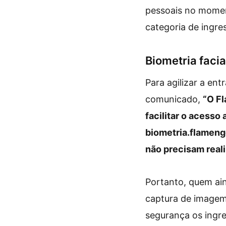
pessoais no momen
categoria de ingre
Biometria faci
Para agilizar a en
comunicado,
“O F
facilitar o acesso
biometria.flameng
não precisam real
Portanto, quem ain
captura de imagem 
segurança os ingre