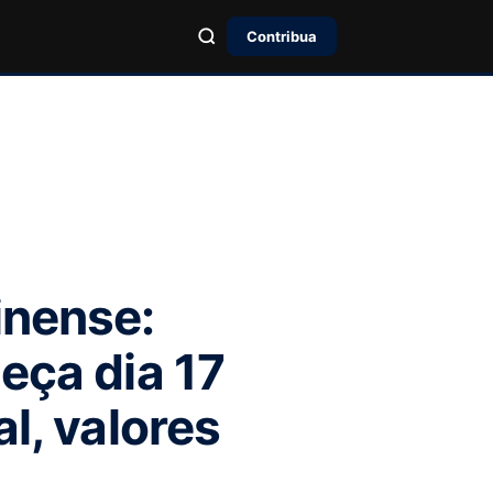
Contribua
inense:
eça dia 17
l, valores