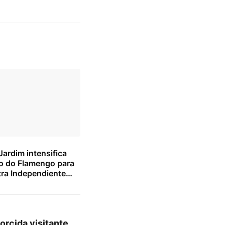
ardim intensifica
o do Flamengo para
tra Independiente
orcida visitante