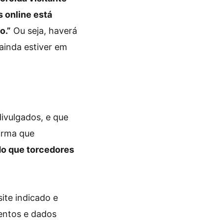
s online está
o.”
Ou seja, haverá
ainda estiver em
divulgados, e que
irma que
do que torcedores
ite indicado e
entos e dados