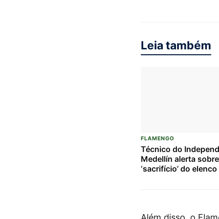
Leia também
FLAMENGO
Técnico do Independ
Medellín alerta sobre
‘sacrifício’ do elenc
duelo crucial contra 
Flamengo pela Liber
Além disso, o Fla