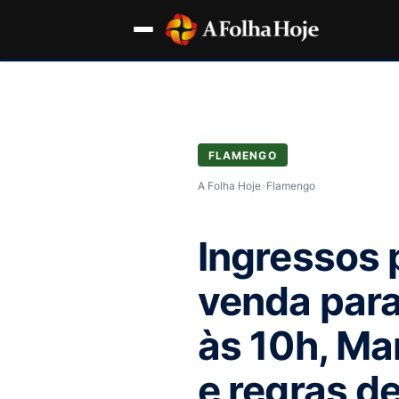
FLAMENGO
A Folha Hoje
›
Flamengo
Ingressos 
venda para
às 10h, Mar
e regras d