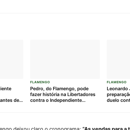
FLAMENGO
FLAMENGO
iente
Pedro, do Flamengo, pode
Leonardo J
fazer história na Libertadores
preparaçã
o antes de
contra o Independiente
duelo con
o
Medellín: veja números e
Medellín
tadores
projeções
mengo deixou claro o cronograma:
“As vendas para a t