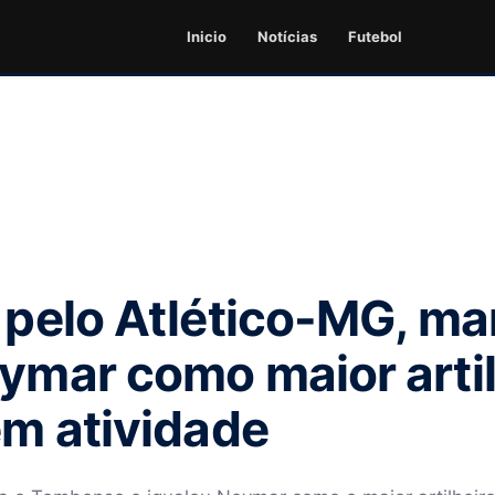
Inicio
Notícias
Futebol
a pelo Atlético-MG, ma
eymar como maior arti
em atividade