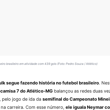
iro brasileiro em atividade com 439 gols (Foto: Pedro Souza / Atlético)
lk segue fazendo história no futebol brasileiro
. Nes
 camisa 7 do Atlético-MG
balançou as redes duas vez
 pelo jogo de ida da
semifinal do Campeonato Minei
 na carreira. Com esse número,
ele iguala Neymar c