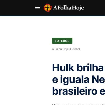
FUTEBOL
A Folha Hoje
›
Futebol
Hulk brilh
e iguala N
brasileiro 