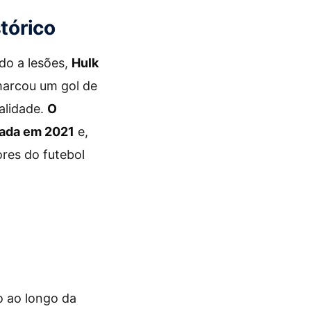
tórico
do a lesões,
Hulk
marcou um gol de
alidade.
O
gada em 2021
e,
res do futebol
o ao longo da