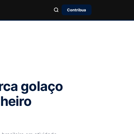
Contribua
rca golaço
lheiro