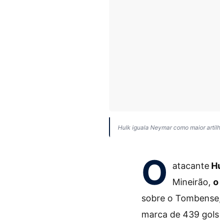
Hulk iguala Neymar como maior artilhe
O
atacante
Hu
Mineirão,
o
sobre o Tombense,
marca de 439 gols