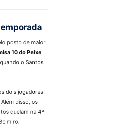
26)
 temporada
elo posto de maior
isa 10 do Peixe
, quando o Santos
os dois jogadores
 Além disso, os
ntos duelam na 4ª
Belmiro.