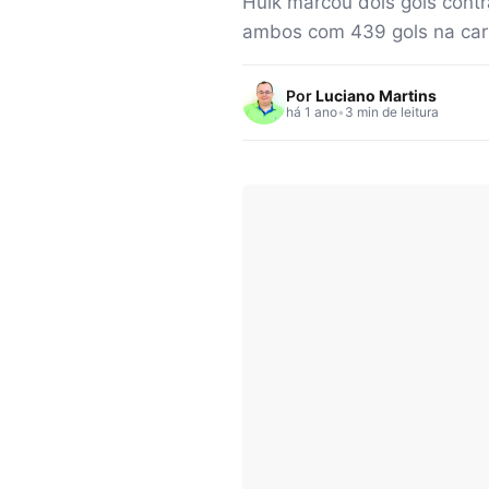
Hulk marcou dois gols contr
ambos com 439 gols na carr
Por
Luciano Martins
há 1 ano
•
3 min de leitura