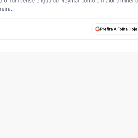
a o Tombense e igualou Neymar como o maior artilheiro 
eira.
Prefira A Folha Hoj