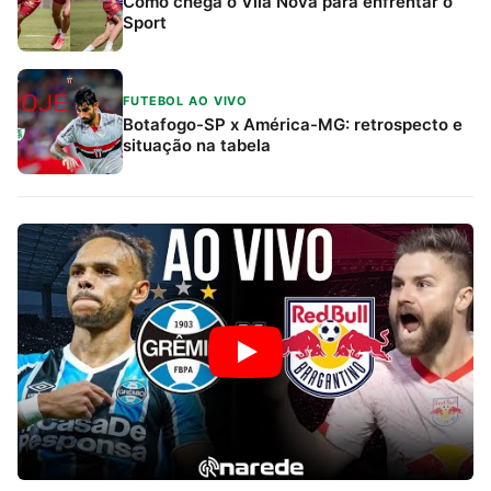
Como chega o Vila Nova para enfrentar o
Sport
FUTEBOL AO VIVO
Botafogo-SP x América-MG: retrospecto e
situação na tabela