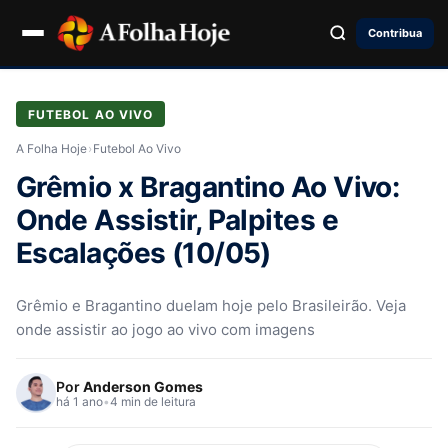
Contribua
FUTEBOL AO VIVO
A Folha Hoje
›
Futebol Ao Vivo
Grêmio x Bragantino Ao Vivo:
Onde Assistir, Palpites e
Escalações (10/05)
Grêmio e Bragantino duelam hoje pelo Brasileirão. Veja
onde assistir ao jogo ao vivo com imagens
Por
Anderson Gomes
há 1 ano
•
4 min de leitura