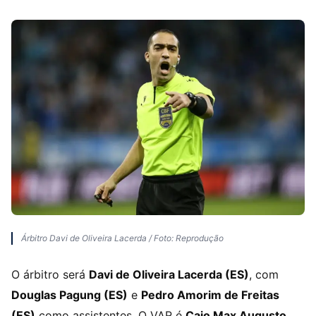
Árbitro Davi de Oliveira Lacerda / Foto: Reprodução
O árbitro será
Davi de Oliveira Lacerda (ES)
, com
Douglas Pagung (ES)
e
Pedro Amorim de Freitas
(ES)
como assistentes. O VAR é
Caio Max Augusto