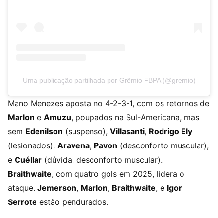
Uma publicação partilhada por Grêmio FBPA (@gremio)
Mano Menezes aposta no 4-2-3-1, com os retornos de
Marlon
e
Amuzu
, poupados na Sul-Americana, mas
sem
Edenilson
(suspenso),
Villasanti
,
Rodrigo Ely
(lesionados),
Aravena
,
Pavon
(desconforto muscular),
e
Cuéllar
(dúvida, desconforto muscular).
Braithwaite
, com quatro gols em 2025, lidera o
ataque.
Jemerson
,
Marlon
,
Braithwaite
, e
Igor
Serrote
estão pendurados.