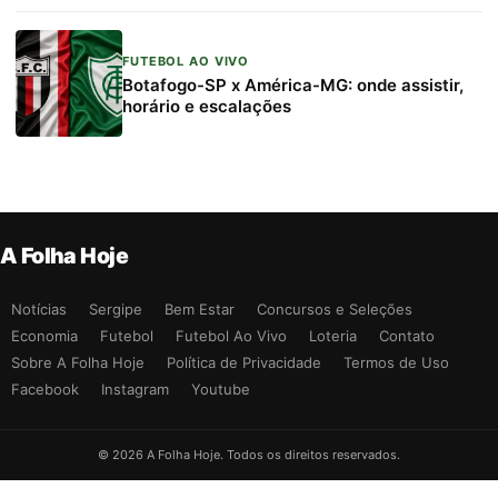
FUTEBOL AO VIVO
Botafogo-SP x América-MG: onde assistir,
horário e escalações
A Folha Hoje
Notícias
Sergipe
Bem Estar
Concursos e Seleções
Economia
Futebol
Futebol Ao Vivo
Loteria
Contato
Sobre A Folha Hoje
Política de Privacidade
Termos de Uso
Facebook
Instagram
Youtube
© 2026 A Folha Hoje. Todos os direitos reservados.