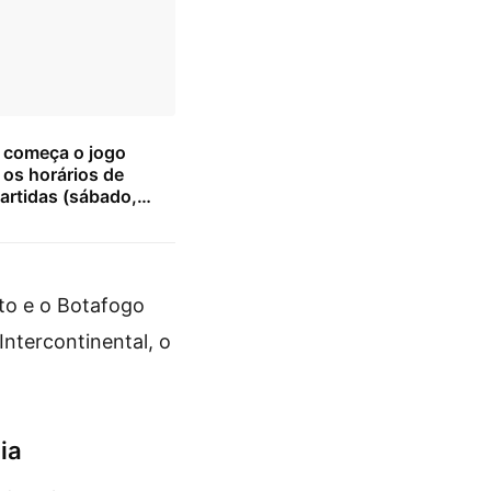
 começa o jogo
 os horários de
artidas (sábado,
26)
to e o Botafogo
ntercontinental, o
ia