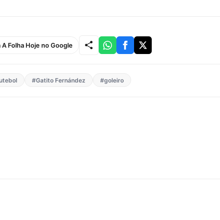
a A Folha Hoje no Google
utebol
#Gatito Fernández
#goleiro