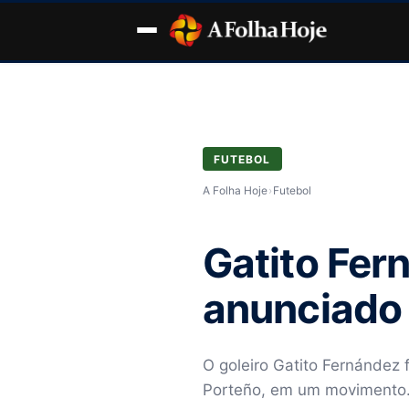
FUTEBOL
A Folha Hoje
›
Futebol
Gatito Fer
anunciado 
O goleiro Gatito Fernández 
Porteño, em um moviment