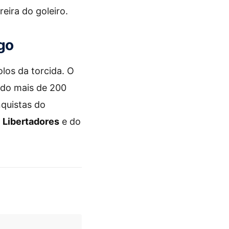
eira do goleiro.
go
los da torcida. O
ndo mais de 200
nquistas do
a
Libertadores
e do