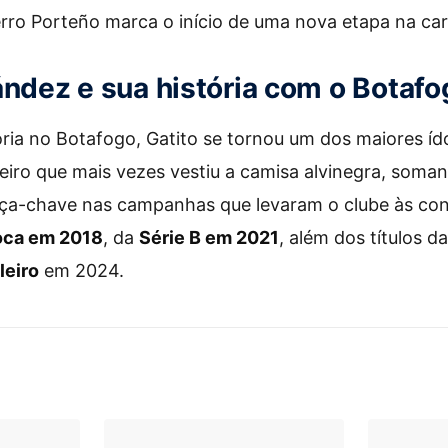
ro Porteño marca o início de uma nova etapa na carr
ández e sua história com o Botafo
ória no Botafogo, Gatito se tornou um dos maiores ído
geiro que mais vezes vestiu a camisa alvinegra, soma
peça-chave nas campanhas que levaram o clube às co
oca em 2018
, da
Série B em 2021
, além dos títulos d
leiro
em 2024.