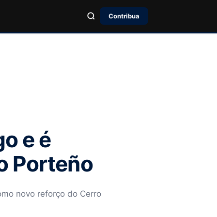
Contribua
go e é
o Porteño
como novo reforço do Cerro