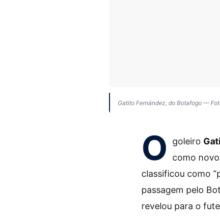
Gatito Fernández, do Botafogo — Foto
O
goleiro
Gat
como novo
classificou como “
passagem pelo Bot
revelou para o fute