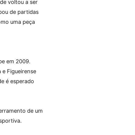
e voltou a ser
pou de partidas
como uma peça
ube em 2009.
a e Figueirense
de é esperado
cerramento de um
sportiva.