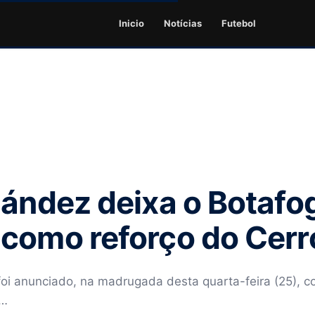
Inicio
Notícias
Futebol
nández deixa o Botafo
como reforço do Cerr
foi anunciado, na madrugada desta quarta-feira (25), 
o…