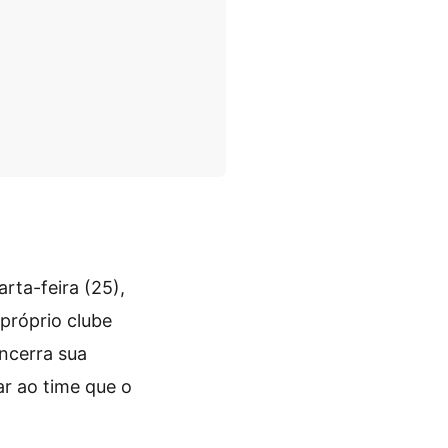
rta-feira (25),
próprio clube
encerra sua
r ao time que o