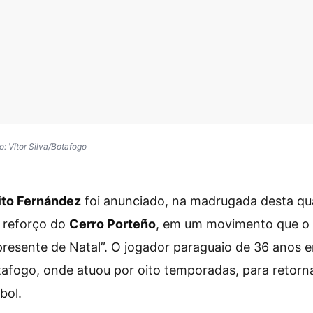
: Vítor Silva/Botafogo
ito Fernández
foi anunciado, na madrugada desta qua
 reforço do
Cerro Porteño
, em um movimento que o 
presente de Natal”. O jogador paraguaio de 36 anos 
afogo, onde atuou por oito temporadas, para retorna
bol.