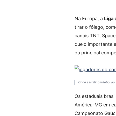
Na Europa, a
Liga
tirar o fôlego, co
canais TNT, Space
duelo importante 
da principal compe
Onde assistir o futebol ao
Os estaduais bras
América-MG em cam
Campeonato Gaúch