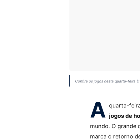
Confira os jogos desta quarta-feira (1
A
quarta-fei
jogos de ho
mundo. O grande de
marca o retorno d