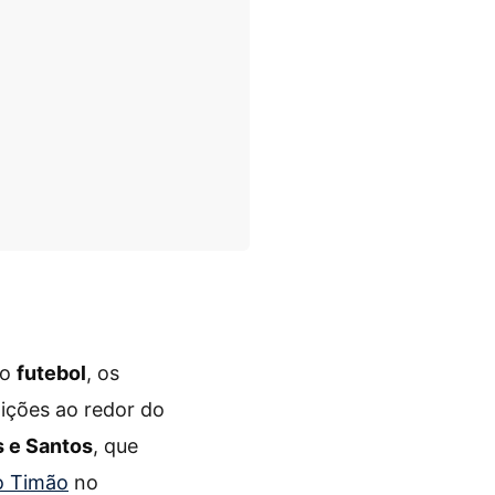
do
futebol
, os
ições ao redor do
s e Santos
, que
o Timão
no