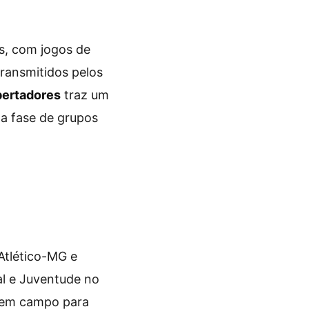
s, com jogos de
transmitidos pelos
bertadores
traz um
na fase de grupos
Atlético-MG e
l e Juventude no
 em campo para