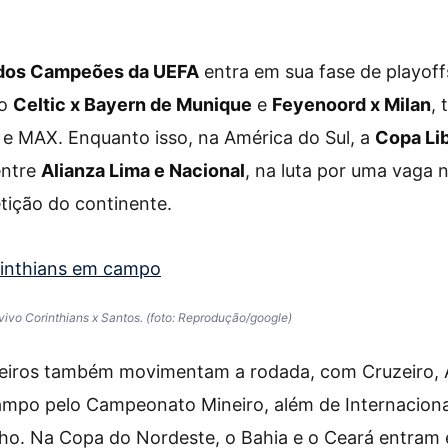
 dos Campeões da UEFA
entra em sua fase de playoff
mo
Celtic x Bayern de Munique
e
Feyenoord x Milan
, 
 e MAX. Enquanto isso, na América do Sul, a
Copa Li
entre
Alianza Lima e Nacional
, na luta por uma vaga 
tição do continente.
 vivo Corinthians x Santos. (foto: Reprodução/google)
ileiros também movimentam a rodada, com Cruzeiro, 
po pelo Campeonato Mineiro, além de Internaciona
o. Na Copa do Nordeste, o Bahia e o Ceará entram