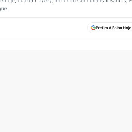
de hoje, quarta (12/02), incluindo Corinthians x Santos,
gue.
Prefira A Folha Hoj