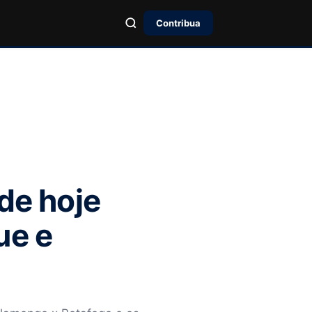
Contribua
 de hoje
ue e