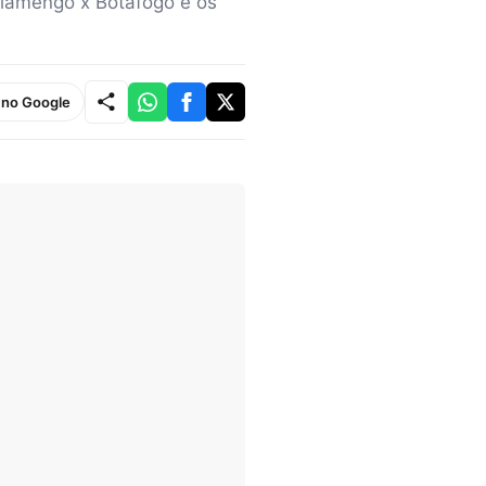
 Flamengo x Botafogo e os
e no Google