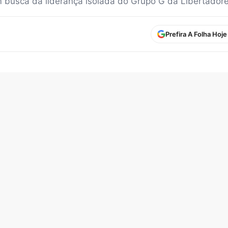
em busca da liderança isolada do Grupo G da Libertadore
Prefira A Folha Hoj