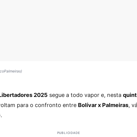
coPalmeiras)
ibertadores 2025
segue a todo vapor e, nesta
quint
voltam para o confronto entre
Bolívar x Palmeiras
, v
G
.
PUBLICIDADE