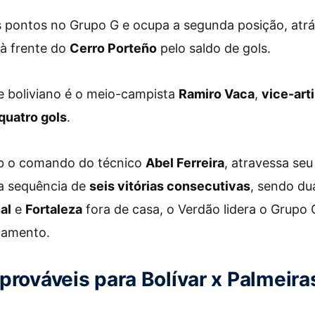
s pontos no Grupo G e ocupa a segunda posição, atr
 à frente do
Cerro Porteño
pelo saldo de gols.
e boliviano é o meio-campista
Ramiro Vaca
,
vice-arti
quatro gols
.
ob o comando do técnico
Abel Ferreira
, atravessa s
 sequência de
seis vitórias consecutivas
, sendo d
al
e
Fortaleza
fora de casa, o Verdão lidera o Grupo
tamento.
prováveis para Bolívar x Palmeira