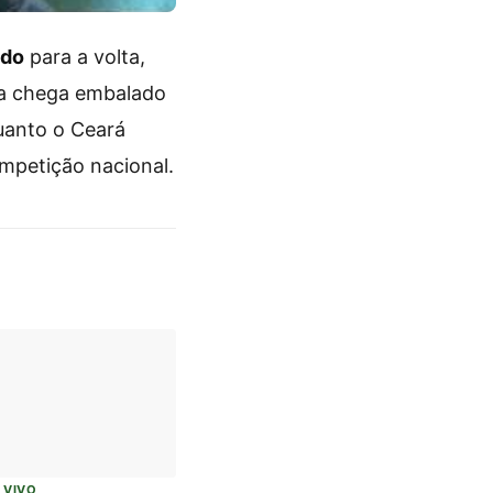
ado
para a volta,
za chega embalado
uanto o Ceará
ompetição nacional.
 VIVO