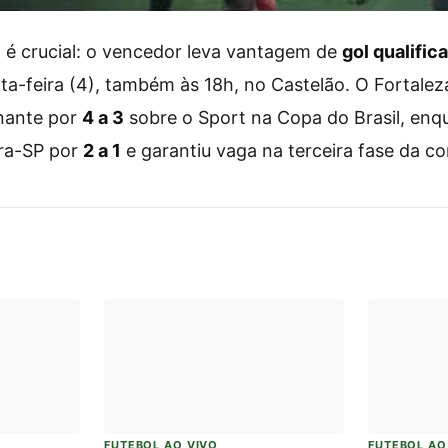
 é crucial: o vencedor leva vantagem de
gol qualific
ta-feira (4), também às 18h, no Castelão. O Fortale
onante por
4 a 3
sobre o Sport na Copa do Brasil, enq
ra-SP por
2 a 1
e garantiu vaga na terceira fase da c
FUTEBOL AO VIVO
FUTEBOL AO