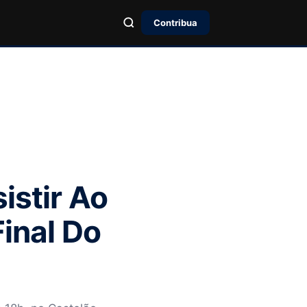
Contribua
istir Ao
Final Do