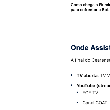
Como chega o Flumi
para enfrentar o Bot
Onde Assist
A final do Cearens
TV aberta:
TV V
YouTube (stream
FCF TV.
Canal GOAT.