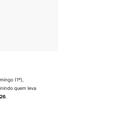
mingo (1º),
finindo quem leva
026
.