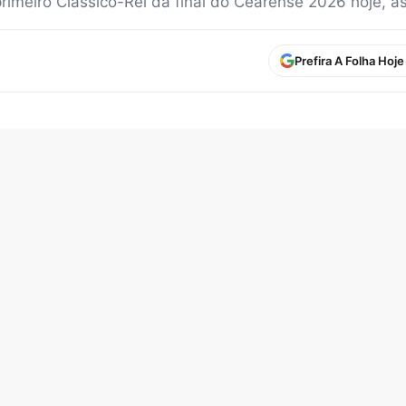
rimeiro Clássico-Rei da final do Cearense 2026 hoje, às
Prefira A Folha Hoj