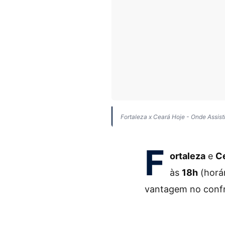
Fortaleza x Ceará Hoje - Onde Assist
F
ortaleza
e
C
às
18h
(horár
vantagem no confro