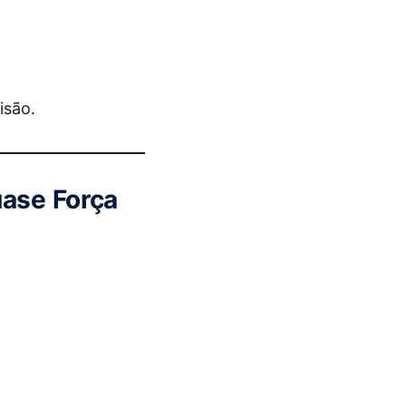
isão.
uase Força