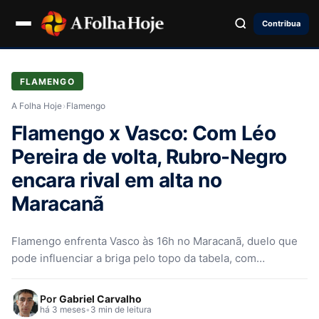
Contribua
FLAMENGO
A Folha Hoje
›
Flamengo
Flamengo x Vasco: Com Léo
Pereira de volta, Rubro-Negro
encara rival em alta no
Maracanã
Flamengo enfrenta Vasco às 16h no Maracanã, duelo que
pode influenciar a briga pelo topo da tabela, com
desfalques e…
Por
Gabriel Carvalho
há 3 meses
•
3 min de leitura