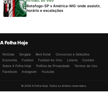
FUTEBOL AO VIVO
Botafogo-SP x América-MG: onde assistir,
horário e escalações
A Folha Hoje
Notícias
Sergipe
Bem Estar
Concursos e Seleções
Economia
Futebol
Futebol Ao Vivo
Loteria
Contato
Sobre A Folha Hoje
Política de Privacidade
Termos de Uso
Facebook
Instagram
Youtube
© 2026 A Folha Hoje. Todos os direitos reservados.