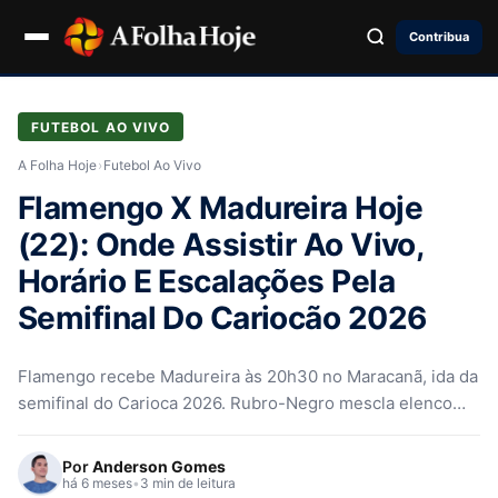
Contribua
FUTEBOL AO VIVO
A Folha Hoje
›
Futebol Ao Vivo
Flamengo X Madureira Hoje
(22): Onde Assistir Ao Vivo,
Horário E Escalações Pela
Semifinal Do Cariocão 2026
Flamengo recebe Madureira às 20h30 no Maracanã, ida da
semifinal do Carioca 2026. Rubro-Negro mescla elenco
pós-Recopa. Onde assistir e escalações.
Por
Anderson Gomes
há 6 meses
•
3 min de leitura