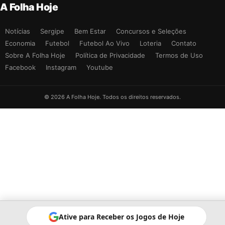
A Folha Hoje
Notícias
Sergipe
Bem Estar
Concursos e Seleções
Economia
Futebol
Futebol Ao Vivo
Loteria
Contato
Sobre A Folha Hoje
Política de Privacidade
Termos de Uso
Facebook
Instagram
Youtube
© 2026 A Folha Hoje. Todos os direitos reservados.
Ative para Receber os Jogos de Hoje