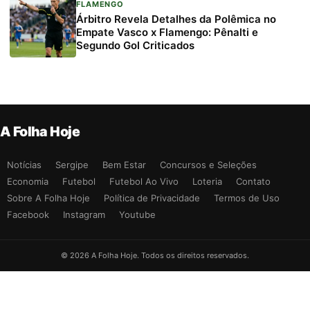
FLAMENGO
Árbitro Revela Detalhes da Polêmica no
Empate Vasco x Flamengo: Pênalti e
Segundo Gol Criticados
A Folha Hoje
Notícias
Sergipe
Bem Estar
Concursos e Seleções
Economia
Futebol
Futebol Ao Vivo
Loteria
Contato
Sobre A Folha Hoje
Política de Privacidade
Termos de Uso
Facebook
Instagram
Youtube
© 2026 A Folha Hoje. Todos os direitos reservados.