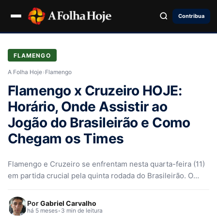
Contribua
FLAMENGO
A Folha Hoje
›
Flamengo
Flamengo x Cruzeiro HOJE:
Horário, Onde Assistir ao
Jogão do Brasileirão e Como
Chegam os Times
Flamengo e Cruzeiro se enfrentam nesta quarta-feira (11)
em partida crucial pela quinta rodada do Brasileirão. O
jogo, que promete…
Por
Gabriel Carvalho
há 5 meses
•
3 min de leitura