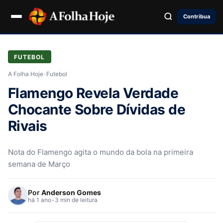
Contribua
FUTEBOL
A Folha Hoje
›
Futebol
Flamengo Revela Verdade
Chocante Sobre Dívidas de
Rivais
Nota do Flamengo agita o mundo da bola na primeira
semana de Março
Por
Anderson Gomes
há 1 ano
•
3 min de leitura