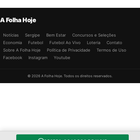
A Folha Hoje
Notícias
Sergipe
Bem Estar
Concursos e Seleções
Economia
Futebol
Futebol Ao Vivo
Loteria
Contato
Sobre A Folha Hoje
Política de Privacidade
Termos de Uso
Facebook
Instagram
Youtube
© 2026 A Folha Hoje. Todos os direitos reservados.