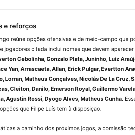
o
Medellín: veja números e
Medellín
tadores
projeções
s e reforços
engo reúne opções ofensivas e de meio-campo que 
a de jogadores citada inclui nomes que devem aparecer
erton Cebolinha, Gonzalo Plata, Juninho, Luiz Araúj
ce Yan, Arrascaeta, Allan, Erick Pulgar, Evertton Ara
o, Lorran, Matheus Gonçalves, Nicolás De La Cruz, S
as, Cleiton, Danilo, Emerson Royal, Guillermo Varela
iña, Agustín Rossi, Dyogo Alves, Matheus Cunha
. Ess
pções que Filipe Luís tem à disposição.
táticas a caminho dos próximos jogos, a comissão téc