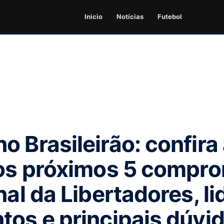
Inicio
Notícias
Futebol
o Brasileirão: confira
 os próximos 5 compr
nal da Libertadores, l
tos e principais dúvi