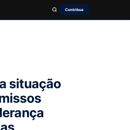
Contribua
 a situação
omissos
iderança
das