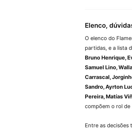
duelo crucial contra 
Flamengo pela Liber
Elenco, dúvida
O elenco do Flam
partidas, e a list
Bruno Henrique, Ev
Samuel Lino, Walla
Carrascal, Jorginh
Sandro, Ayrton Luc
Pereira, Matías V
compõem o rol de o
Entre as decisões 