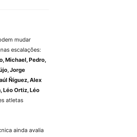
podem mudar
 nas escalações:
o, Michael, Pedro,
újo, Jorge
aúl Ñíguez, Alex
, Léo Ortiz, Léo
es atletas
nica ainda avalia