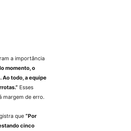
ram a importância
No momento, o
. Ao todo, a equipe
rrotas.”
Esses
á margem de erro.
egistra que
“Por
restando cinco