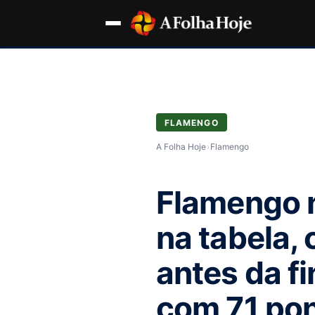
FLAMENGO
A Folha Hoje
›
Flamengo
Flamengo n
na tabela,
antes da fi
com 71 pon