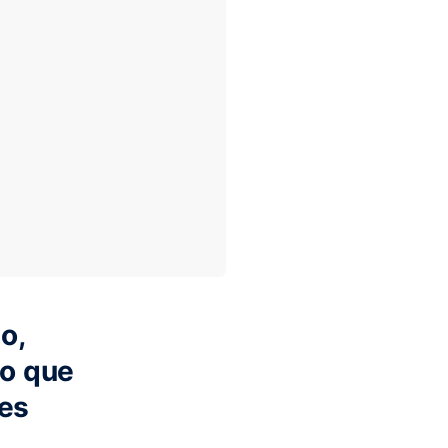
o,
 o que
res