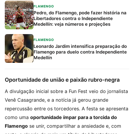
FLAMENGO
Pedro, do Flamengo, pode fazer história na
Libertadores contra o Independiente
Medellín: veja números e projeções
FLAMENGO
Leonardo Jardim intensifica preparação do
Flamengo para duelo contra Independiente
Medellín
Oportunidade de união e paixão rubro-negra
A divulgação inicial sobre a Fun Fest veio do jornalista
Venê Casagrande, e a notícia já gerou grande
repercussão entre os torcedores. A festa se apresenta
como uma
oportunidade ímpar para a torcida do
Flamengo
se unir, compartilhar a ansiedade e, com