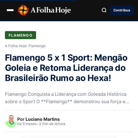
Contribua
FLAMENGO
A Folha Hoje
›
Flamengo
Flamengo 5 x 1 Sport: Mengão
Goleia e Retoma Liderança do
Brasileirão Rumo ao Hexa!
Flamengo Conquista a Liderança com Goleada Histórica
sobre o Sport O **Flamengo** demonstrou sua força e
reassumiu a ponta do…
Por
Luciano Martins
há 9 meses
•
3 min de leitura