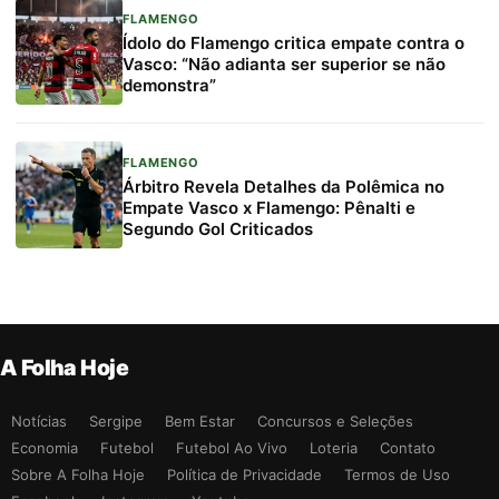
FLAMENGO
Ídolo do Flamengo critica empate contra o
Vasco: “Não adianta ser superior se não
demonstra”
FLAMENGO
Árbitro Revela Detalhes da Polêmica no
Empate Vasco x Flamengo: Pênalti e
Segundo Gol Criticados
A Folha Hoje
Notícias
Sergipe
Bem Estar
Concursos e Seleções
Economia
Futebol
Futebol Ao Vivo
Loteria
Contato
Sobre A Folha Hoje
Política de Privacidade
Termos de Uso